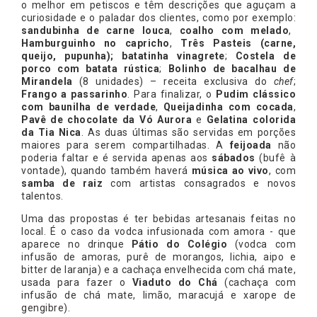
o melhor em petiscos e têm descrições que aguçam a
curiosidade e o paladar dos clientes, como por exemplo:
sandubinha de carne louca
,
coalho com melado
,
Hamburguinho no capricho
,
Três Pasteis (carne,
queijo, pupunha);
batatinha vinagrete
;
Costela de
porco com batata rústica
;
Bolinho de bacalhau de
Mirandela
(8 unidades) – receita exclusiva do
chef
;
Frango a passarinho
. Para finalizar, o
Pudim clássico
com baunilha de verdade
,
Queijadinha com cocada
,
Pavê de chocolate da Vó Aurora
e
Gelatina colorida
da Tia Nica
. As duas últimas são servidas em porções
maiores para serem compartilhadas. A
feijoada
não
poderia faltar e é servida apenas aos
sábados
(bufê à
vontade), quando também haverá
música ao vivo
, com
samba de raiz
com artistas consagrados e novos
talentos.
Uma das propostas é ter bebidas artesanais feitas no
local. É o caso da vodca infusionada com amora - que
aparece no drinque
Pátio do Colégio
(vodca com
infusão de amoras, purê de morangos, lichia, aipo e
bitter de laranja) e a cachaça envelhecida com chá mate,
usada para fazer o
Viaduto do Chá
(cachaça com
infusão de chá mate, limão, maracujá e xarope de
gengibre).