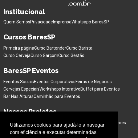
Institucional
Quem Somos
Privacidade
Imprensa
Whatsapp BaresSP
Cursos BaresSP
Primeira página
Curso Bartender
Curso Barista
Curso Cerveja
Curso Garçom
Curso Gestão
BaresSP Eventos
Eventos Sociais
Eventos Corporativos
Feiras de Negócios
Cervejas Especiais
Workshops Interativo
Buffet para Eventos
Bar Nas Alturas
Caminhão para Eventos
Nossos Projetos
Experiência Gastronômica
Família no Parque
Ativação em Bares
Utilizamos cookies para ajudá-lo a navegar
com eficiência e executar determinadas