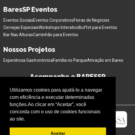
BaresSP Eventos
Eventos Sociais
Eventos Corporativos
Feiras de Negócios
Cervejas Especiais
Workshops Interativo
Buffet para Eventos
Bar Nas Alturas
Caminhão para Eventos
Nossos Projetos
Experiência Gastronômica
Família no Parque
Ativação em Bares
Acompanhe o BARESSP
Utilizamos cookies para ajudá-lo a navegar
com eficiência e executar determinadas
funções.Ao clicar em “Aceitar”, você
concorda com o uso de cookies funcionais
ao site.
Aceitar