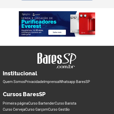
Institucional
Quem Somos
Privacidade
Imprensa
Whatsapp BaresSP
Cursos BaresSP
Primeira página
Curso Bartender
Curso Barista
Curso Cerveja
Curso Garçom
Curso Gestão