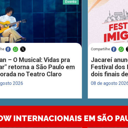
Evento
lhe
Compartilhe
an – O Musical: Vidas pra
Jacareí anun
ar" retorna a São Paulo em
Festival dos
orada no Teatro Claro
dois finais 
agosto 2026
08 de agosto 202
OW INTERNACIONAIS EM SÃO PA