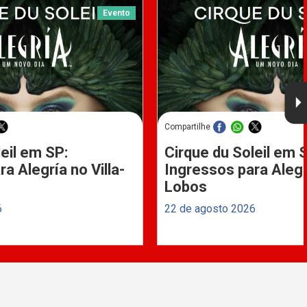
Evento
Compartilhe
eil em SP:
Cirque du Soleil em 
a Alegría no Villa-
Ingressos para Alegrí
Lobos
6
22 de agosto 2026