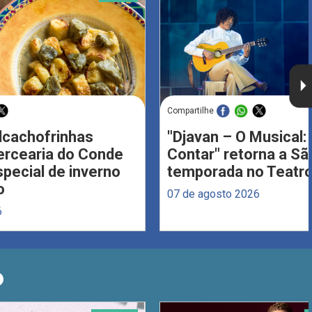
Compartilhe
Alcachofrinhas
"Djavan – O Musical: 
ercearia do Conde
Contar" retorna a S
ecial de inverno
temporada no Teatro
o
07 de agosto 2026
6
O