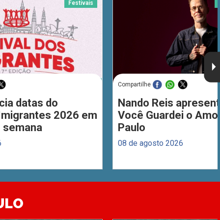
Festivais
Compartilhe
cia datas do
Nando Reis apresent
 Imigrantes 2026 em
Você Guardei o Amo
de semana
Paulo
6
08 de agosto 2026
ULO