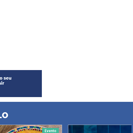
LO
Evento