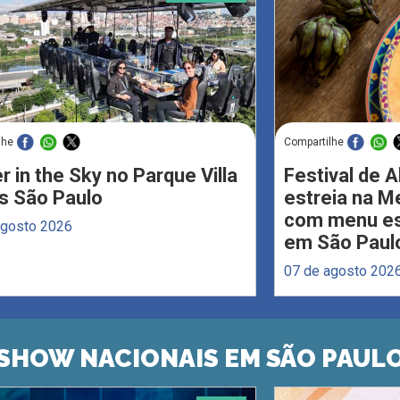
lhe
Compartilhe
r in the Sky no Parque Villa
Festival de 
s São Paulo
estreia na M
com menu esp
agosto 2026
em São Paul
07 de agosto 202
SHOW NACIONAIS EM SÃO PAUL