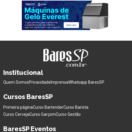
Institucional
Quem Somos
Privacidade
Imprensa
Whatsapp BaresSP
Cursos BaresSP
Primeira página
Curso Bartender
Curso Barista
Curso Cerveja
Curso Garçom
Curso Gestão
BaresSP Eventos