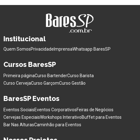
Institucional
Quem Somos
Privacidade
Imprensa
Whatsapp BaresSP
Cursos BaresSP
Primeira página
Curso Bartender
Curso Barista
Curso Cerveja
Curso Garçom
Curso Gestão
BaresSP Eventos
Eventos Sociais
Eventos Corporativos
Feiras de Negócios
Cervejas Especiais
Workshops Interativo
Buffet para Eventos
Bar Nas Alturas
Caminhão para Eventos