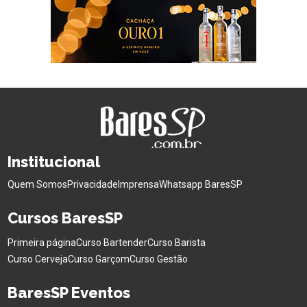
Institucional
Quem Somos
Privacidade
Imprensa
Whatsapp BaresSP
Cursos BaresSP
Primeira página
Curso Bartender
Curso Barista
Curso Cerveja
Curso Garçom
Curso Gestão
BaresSP Eventos