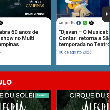
Compartilhe
ebra 60 anos de
"Djavan – O Musical: 
 show no Multi
Contar" retorna a S
ampinas
temporada no Teatro
6
08 de agosto 2026
ULO
Evento