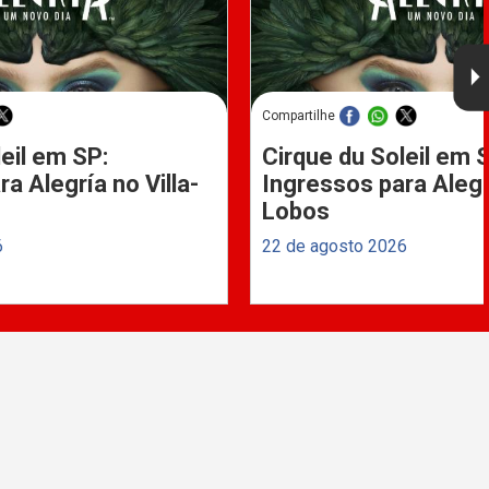
Compartilhe
eil em SP:
Cirque du Soleil em 
a Alegría no Villa-
Ingressos para Alegrí
Lobos
6
22 de agosto 2026