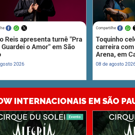
lhe
Compartilhe
o Reis apresenta turnê "Pra
Toquinho cel
 Guardei o Amor" em São
carreira com
o
Arena, em C
agosto 2026
08 de agosto 202
OW INTERNACIONAIS EM SÃO PA
Evento