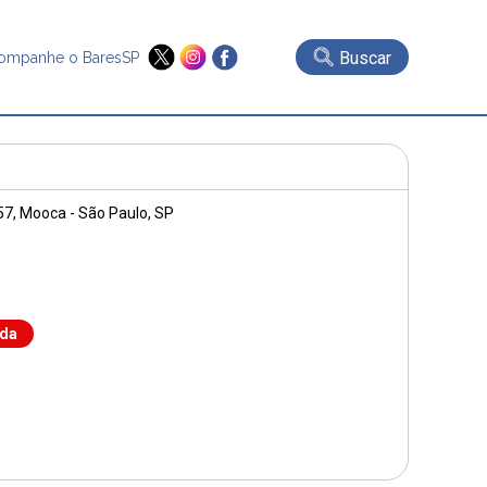
Buscar
ompanhe o BaresSP
57
, Mooca - São Paulo, SP
nda