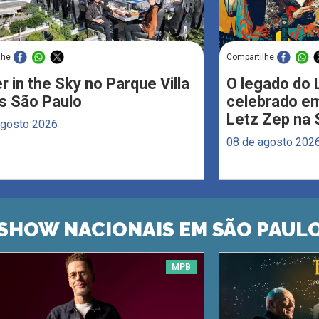
lhe
Compartilhe
r in the Sky no Parque Villa
O legado do 
s São Paulo
celebrado em
Letz Zep na 
agosto 2026
08 de agosto 202
SHOW NACIONAIS EM SÃO PAUL
MPB