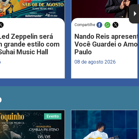
Compartilhe
Led Zeppelin será
Nando Reis apresent
 grande estilo com
Você Guardei o Amo
Suhai Music Hall
Paulo
6
08 de agosto 2026
O
Evento