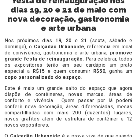
festa de reinauguração nos
dias 19, 20 e 21 de maio com
nova decoração, gastronomia
e arte urbana
Nos próximos dias
19
,
20
e
21
(sexta, sábado e
domingo), o
Calçadão Urbanoide
, referência em local
de convivência, gastronomia e arte urbana,
promove
grande festa de reinauguração
. Para celebrar, todos
os expositores terão em seu cardápio um prato
especial a
R$15
e quem consumir
R$50
, ganha um
copo personalizado do espaço
.
Este é mais um grande salto do espaço que agora
dispõe de contêineres, novas marcas, áreas de
conforto e vivência. Quem passar por lá poderá
conferir nova decoração, áreas diferenciadas, mesas
compartilhadas com mais 200 (duzentos) lugares,
novos grafites além de estrutura de contêiner e 12
novos expositores.
O
Calçadão Urbanoide
é a prova viva de que quando