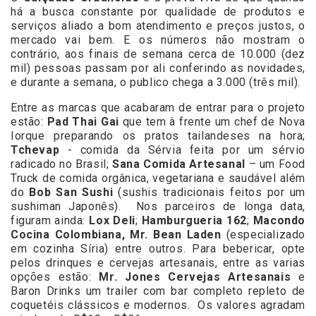
há a busca constante por qualidade de produtos e
serviços aliado a bom atendimento e preços justos, o
mercado vai bem. E os números não mostram o
contrário, aos finais de semana cerca de 10.000 (dez
mil) pessoas passam por ali conferindo as novidades,
e durante a semana, o publico chega a 3.000 (três mil).
Entre as marcas que acabaram de entrar para o projeto
estão:
Pad Thai Gai
que tem à frente um chef de Nova
Iorque preparando os pratos tailandeses na hora;
Tchevap
- comida da Sérvia feita por um sérvio
radicado no Brasil;
Sana Comida Artesanal
– um Food
Truck de comida orgânica, vegetariana e saudável além
do
Bob San Sushi
(sushis tradicionais feitos por um
sushiman Japonês). Nos parceiros de longa data,
figuram ainda:
Lox Deli
;
Hamburgueria 162
;
Macondo
Cocina Colombiana, Mr. Bean Laden
(especializado
em cozinha Síria) entre outros. Para bebericar, opte
pelos drinques e cervejas artesanais, entre as varias
opções estão:
Mr. Jones Cervejas Artesanais
e
Baron Drinks um trailer com bar completo repleto de
coquetéis clássicos e modernos. Os valores agradam