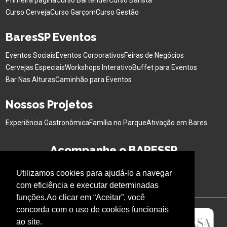
Primeira página
Curso Bartender
Curso Barista
Curso Cerveja
Curso Garçom
Curso Gestão
BaresSP Eventos
Eventos Sociais
Eventos Corporativos
Feiras de Negócios
Cervejas Especiais
Workshops Interativo
Buffet para Eventos
Bar Nas Alturas
Caminhão para Eventos
Nossos Projetos
Experiência Gastronômica
Família no Parque
Ativação em Bares
Acompanhe o BARESSP
Utilizamos cookies para ajudá-lo a navegar
com eficiência e executar determinadas
funções.Ao clicar em “Aceitar”, você
concorda com o uso de cookies funcionais
ao site.