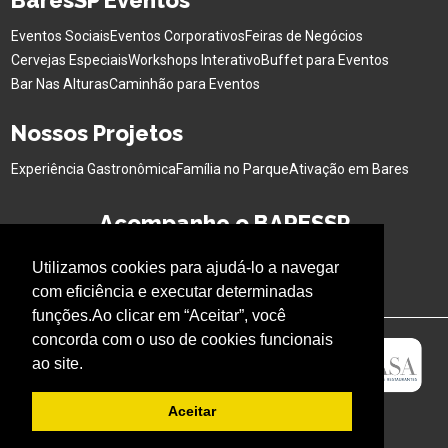
BaresSP Eventos
Eventos Sociais
Eventos Corporativos
Feiras de Negócios
Cervejas Especiais
Workshops Interativo
Buffet para Eventos
Bar Nas Alturas
Caminhão para Eventos
Nossos Projetos
Experiência Gastronômica
Família no Parque
Ativação em Bares
Acompanhe o BARESSP
Utilizamos cookies para ajudá-lo a navegar
com eficiência e executar determinadas
funções.Ao clicar em “Aceitar”, você
concorda com o uso de cookies funcionais
ao site.
Aceitar