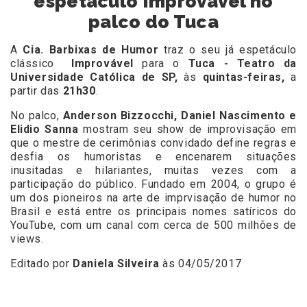
espetáculo Improvável no
palco do Tuca
A
Cia. Barbixas de Humor
traz o seu j
á espetáculo
clássico
Improvável
para o
Tuca - Teatro da
Universidade Católica de SP
,
às
quintas-feiras,
a
partir das
21h30
.
No palco,
Anderson Bizzocchi, Daniel Nascimento e
Elidio Sanna
mostram seu show de improvisação em
que o mestre de cerimônias convidado define regras e
desfia os humoristas e encenarem situações
inusitadas e hilariantes, muitas vezes com a
participação do público. Fundado em 2004, o grupo é
um dos pioneiros na arte de imprvisação de humor no
Brasil e está entre os principais nomes satíricos do
YouTube, com um canal com cerca de 500 milhões de
views.
Editado por
Daniela Silveira
às 04/05/2017