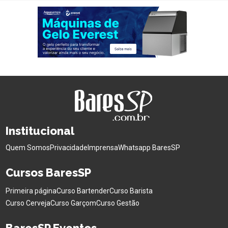
Institucional
Quem Somos
Privacidade
Imprensa
Whatsapp BaresSP
Cursos BaresSP
Primeira página
Curso Bartender
Curso Barista
Curso Cerveja
Curso Garçom
Curso Gestão