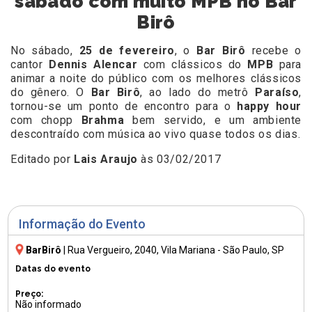
sábado com muito MPB no Bar
Birô
No sábado,
25 de fevereiro
, o
Bar Birô
recebe o
cantor
Dennis Alencar
com clássicos do
MPB
para
animar a noite do público com os melhores clássicos
do gênero. O
Bar Birô
, ao lado do metrô
Paraíso
,
tornou-se um ponto de encontro para o
happy hour
com chopp
Brahma
bem servido, e um ambiente
descontraído com música ao vivo quase todos os dias.
Editado por
Lais Araujo
às 03/02/2017
Informação do Evento
BarBirô
|
Rua Vergueiro, 2040
, Vila Mariana - São Paulo, SP
Datas do evento
Preço:
Não informado