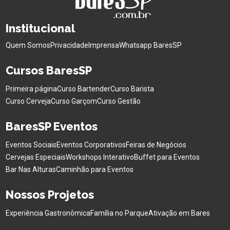
Institucional
Quem Somos
Privacidade
Imprensa
Whatsapp BaresSP
Cursos BaresSP
Primeira página
Curso Bartender
Curso Barista
Curso Cerveja
Curso Garçom
Curso Gestão
BaresSP Eventos
Eventos Sociais
Eventos Corporativos
Feiras de Negócios
Cervejas Especiais
Workshops Interativo
Buffet para Eventos
Bar Nas Alturas
Caminhão para Eventos
Nossos Projetos
Experiência Gastronômica
Família no Parque
Ativação em Bares