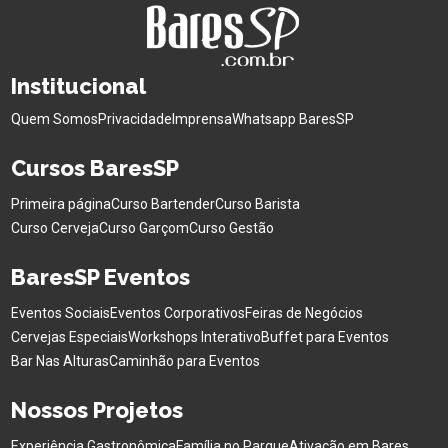
Institucional
Quem Somos
Privacidade
Imprensa
Whatsapp BaresSP
Cursos BaresSP
Primeira página
Curso Bartender
Curso Barista
Curso Cerveja
Curso Garçom
Curso Gestão
BaresSP Eventos
Eventos Sociais
Eventos Corporativos
Feiras de Negócios
Cervejas Especiais
Workshops Interativo
Buffet para Eventos
Bar Nas Alturas
Caminhão para Eventos
Nossos Projetos
Experiência Gastronômica
Família no Parque
Ativação em Bares