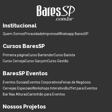
Institucional
Quem Somos
Privacidade
Imprensa
Whatsapp BaresSP
Cursos BaresSP
Primeira página
Curso Bartender
Curso Barista
Curso Cerveja
Curso Garçom
Curso Gestão
BaresSP Eventos
Eventos Sociais
Eventos Corporativos
Feiras de Negócios
Cervejas Especiais
Workshops Interativo
Buffet para Eventos
Bar Nas Alturas
Caminhão para Eventos
Nossos Projetos