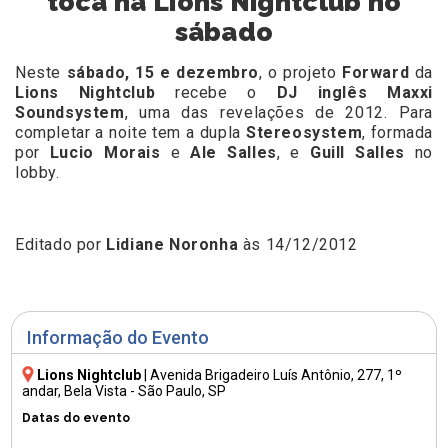
toca na Lions Nightclub no
sábado
Neste
sábado, 15 e dezembro
, o projeto
Forward
da
Lions Nightclub
recebe o
DJ inglês Maxxi
Soundsystem
, uma das revelações de 2012. Para
completar a noite tem a dupla
Stereosystem
, formada
por
Lucio Morais
e
Ale Salles
, e
Guill Salles
no
lobby.
Editado por
Lidiane Noronha
às 14/12/2012
Informação do Evento
Lions Nightclub
|
Avenida Brigadeiro Luís Antônio, 277
, 1º
andar, Bela Vista - São Paulo, SP
Datas do evento