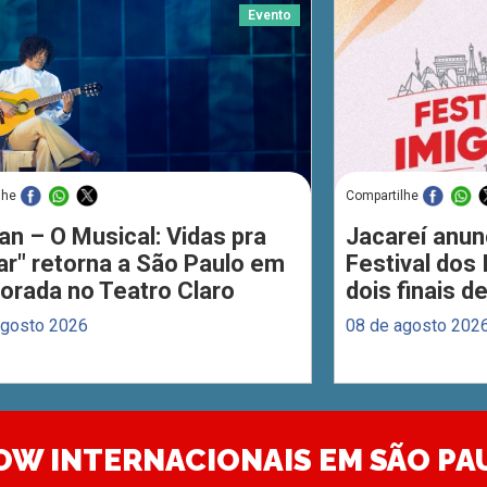
Evento
lhe
Compartilhe
an – O Musical: Vidas pra
Jacareí anun
ar" retorna a São Paulo em
Festival dos
orada no Teatro Claro
dois finais 
agosto 2026
08 de agosto 202
OW INTERNACIONAIS EM SÃO PA