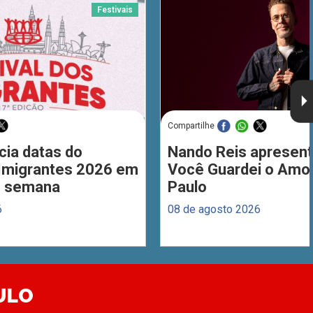
Festivais
Compartilhe
cia datas do
Nando Reis apresent
 Imigrantes 2026 em
Você Guardei o Amo
de semana
Paulo
6
08 de agosto 2026
ULO