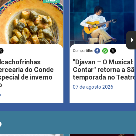
Evento
Compartilhe
Alcachofrinhas
"Djavan – O Musical: 
ercearia do Conde
Contar" retorna a S
ecial de inverno
temporada no Teatro
o
07 de agosto 2026
6
O