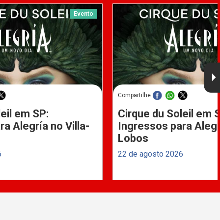
Evento
Compartilhe
eil em SP:
Cirque du Soleil em 
a Alegría no Villa-
Ingressos para Alegrí
Lobos
6
22 de agosto 2026