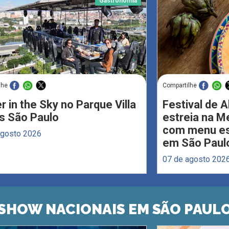
Gastronomia
lhe
Compartilhe
r in the Sky no Parque Villa
Festival de 
s São Paulo
estreia na M
com menu esp
agosto 2026
em São Paul
07 de agosto 202
SHOW NACIONAIS EM SÃO PAUL