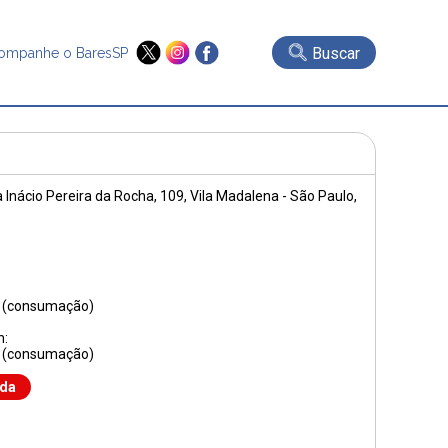
Buscar
ompanhe o BaresSP
 Inácio Pereira da Rocha, 109
, Vila Madalena - São Paulo,
0 (consumação)
h:
0 (consumação)
nda