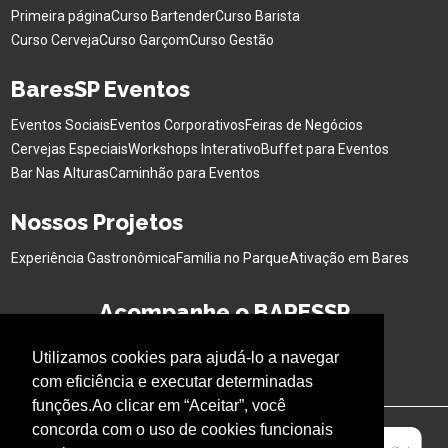
Primeira página
Curso Bartender
Curso Barista
Curso Cerveja
Curso Garçom
Curso Gestão
BaresSP Eventos
Eventos Sociais
Eventos Corporativos
Feiras de Negócios
Cervejas Especiais
Workshops Interativo
Buffet para Eventos
Bar Nas Alturas
Caminhão para Eventos
Nossos Projetos
Experiência Gastronômica
Família no Parque
Ativação em Bares
Acompanhe o BARESSP
Utilizamos cookies para ajudá-lo a navegar
com eficiência e executar determinadas
funções.Ao clicar em “Aceitar”, você
concorda com o uso de cookies funcionais