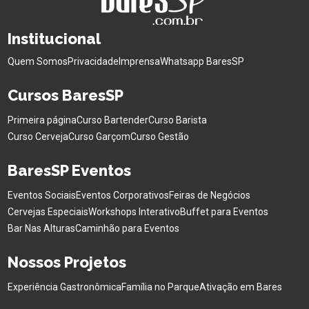
Institucional
Quem Somos
Privacidade
Imprensa
Whatsapp BaresSP
Cursos BaresSP
Primeira página
Curso Bartender
Curso Barista
Curso Cerveja
Curso Garçom
Curso Gestão
BaresSP Eventos
Eventos Sociais
Eventos Corporativos
Feiras de Negócios
Cervejas Especiais
Workshops Interativo
Buffet para Eventos
Bar Nas Alturas
Caminhão para Eventos
Nossos Projetos
Experiência Gastronômica
Família no Parque
Ativação em Bares