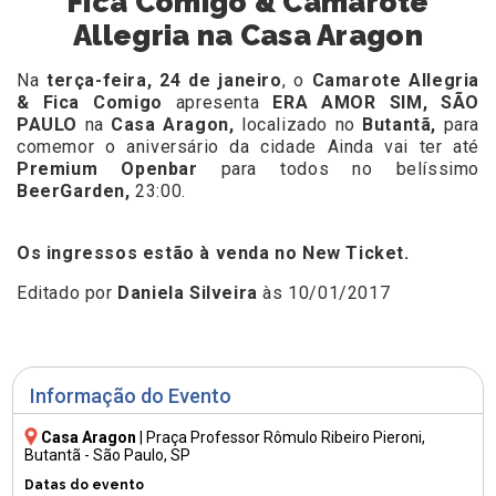
Fica Comigo & Camarote
Allegria na Casa Aragon
Na
terça-feira, 24 de janeiro
, o
Camarote Allegria
& Fica Comigo
apresenta
ERA AMOR SIM, SÃO
PAULO
na
Casa Aragon,
localizado no
Butantã,
para
comemor o aniversário da cidade Ainda vai ter a
té
Premium Openbar
para todos no belíssimo
BeerGarden,
23:00.
Os ingressos estão à venda no
New Ticket.
Editado por
Daniela Silveira
às 10/01/2017
Informação do Evento
Casa Aragon
|
Praça Professor Rômulo Ribeiro Pieroni
,
Butantã - São Paulo, SP
Datas do evento