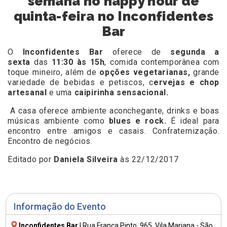
semana no happy hour de
quinta-feira no Inconfidentes
Bar
O
Inconfidentes Bar
oferece de
segunda a
sexta
das
11:30 às 15h
, comida contemporânea com
toque mineiro, além de
opções vegetarianas,
grande
variedade de bebidas e petiscos, c
ervejas e chop
artesanal
e uma
caipirinha sensacional.
A casa oferece ambiente aconchegante, drinks e boas
músicas ambiente como
blues e rock.
É ideal para
encontro entre amigos e casais. Confraternização.
Encontro de negócios.
Editado por
Daniela Silveira
às 22/12/2017
Informação do Evento
Inconfidentes Bar
|
Rua França Pinto, 965
, Vila Mariana - São