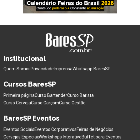
Institucional
Quem Somos
Privacidade
Imprensa
Whatsapp BaresSP
Cursos BaresSP
Primeira página
Curso Bartender
Curso Barista
Curso Cerveja
Curso Garçom
Curso Gestão
BaresSP Eventos
Eventos Sociais
Eventos Corporativos
Feiras de Negócios
Cervejas Especiais
Workshops Interativo
Buffet para Eventos