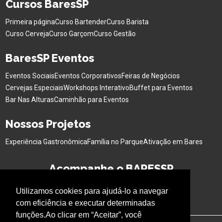
Cursos BaresSP
Primeira página
Curso Bartender
Curso Barista
Curso Cerveja
Curso Garçom
Curso Gestão
BaresSP Eventos
Eventos Sociais
Eventos Corporativos
Feiras de Negócios
Cervejas Especiais
Workshops Interativo
Buffet para Eventos
Bar Nas Alturas
Caminhão para Eventos
Nossos Projetos
Experiência Gastronômica
Família no Parque
Ativação em Bares
Acompanhe o BARESSP
Utilizamos cookies para ajudá-lo a navegar
com eficiência e executar determinadas
funções.Ao clicar em “Aceitar”, você