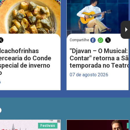
Compartilhe
Alcachofrinhas
"Djavan – O Musical: 
ercearia do Conde
Contar" retorna a S
ecial de inverno
temporada no Teatro
o
07 de agosto 2026
6
O
Festivais