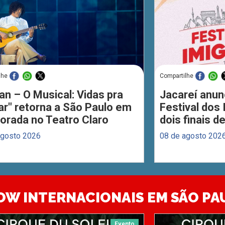
lhe
Compartilhe
an – O Musical: Vidas pra
Jacareí anun
ar" retorna a São Paulo em
Festival dos
orada no Teatro Claro
dois finais 
agosto 2026
08 de agosto 202
OW INTERNACIONAIS EM SÃO PA
Evento