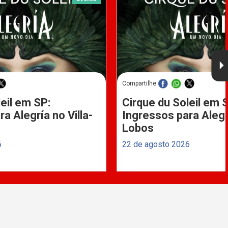
Compartilhe
eil em SP:
Cirque du Soleil em 
a Alegría no Villa-
Ingressos para Alegrí
Lobos
6
22 de agosto 2026