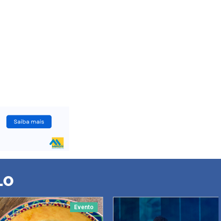
LO
Evento