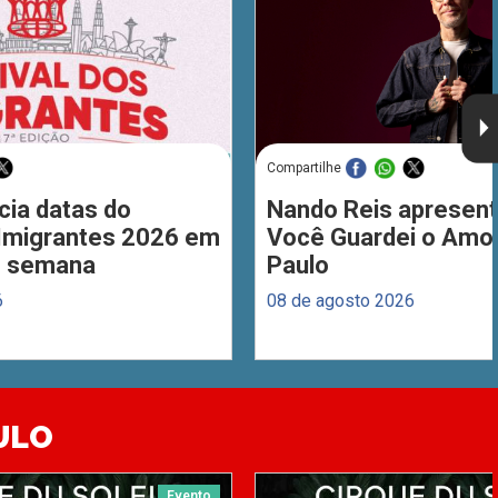
Compartilhe
cia datas do
Nando Reis apresent
 Imigrantes 2026 em
Você Guardei o Amo
de semana
Paulo
6
08 de agosto 2026
ULO
Evento