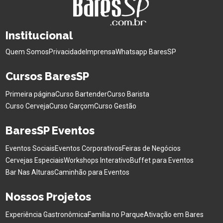
Institucional
Quem Somos
Privacidade
Imprensa
Whatsapp BaresSP
Cursos BaresSP
Primeira página
Curso Bartender
Curso Barista
Curso Cerveja
Curso Garçom
Curso Gestão
BaresSP Eventos
Eventos Sociais
Eventos Corporativos
Feiras de Negócios
Cervejas Especiais
Workshops Interativo
Buffet para Eventos
Bar Nas Alturas
Caminhão para Eventos
Nossos Projetos
Experiência Gastronômica
Família no Parque
Ativação em Bares