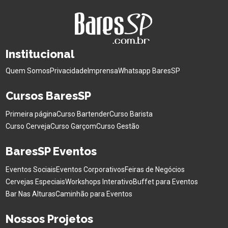
Institucional
Quem Somos
Privacidade
Imprensa
Whatsapp BaresSP
Cursos BaresSP
Primeira página
Curso Bartender
Curso Barista
Curso Cerveja
Curso Garçom
Curso Gestão
BaresSP Eventos
Eventos Sociais
Eventos Corporativos
Feiras de Negócios
Cervejas Especiais
Workshops Interativo
Buffet para Eventos
Bar Nas Alturas
Caminhão para Eventos
Nossos Projetos