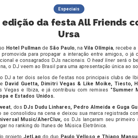
Especiais
edição da festa All Friends 
Ursa
oso
Hotel Pullman
de
São Paulo
, na
Vila Olímpia
, recebe a
, promovida para propagar a interação entre amigos, o já
nacional e consagrados DJs nacionais. O
head liner
será o b
na, o DJ veem ao Brasil para uma apresentação única ao so
ro DJ a ter dois selos de festas nos principais clubs de Ib
 de
David Guetta, Dimitri Vegas & Like Moike, Tiesto, 
as Vegas e Ibiza, e já contribuiu com remixes
"Summer M
opa e Estados Unidos.
weat
, dos
DJs Dudu Linhares, Pedro Almeida e Guga Gu
io se consolidou na cena e deixou sua marca registrada co
iversal Music/AherCluv,
os DJs lançaram seu primeiro s
ugar no ranking do Itunes de Música Eletrônica.
do projeto
JetLag
do duo
Paulo Velloso e Thiago Mansu