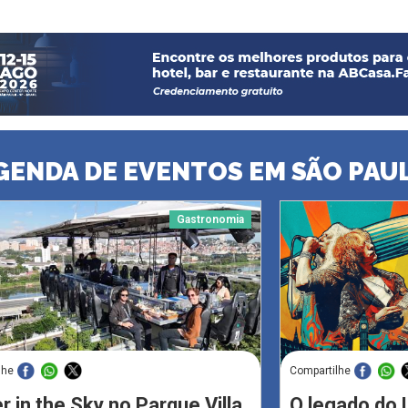
GENDA DE EVENTOS EM SÃO PAU
Gastronomia
lhe
Compartilhe
r in the Sky no Parque Villa
O legado do 