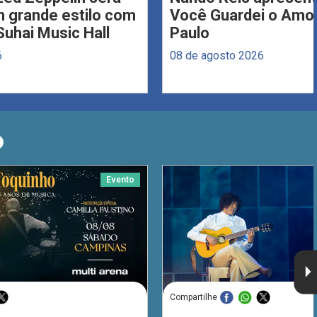
 grande estilo com
Você Guardei o Amo
Suhai Music Hall
Paulo
6
08 de agosto 2026
O
Evento
Compartilhe