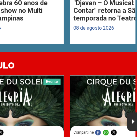
ebra 60 anos de
"Djavan – O Musical: 
 show no Multi
Contar" retorna a S
ampinas
temporada no Teatro
6
08 de agosto 2026
ULO
Evento
Compartilhe