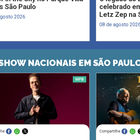
s São Paulo
celebrado em
Letz Zep na 
agosto 2026
08 de agosto 202
SHOW NACIONAIS EM SÃO PAUL
MPB
lhe
Compartilhe