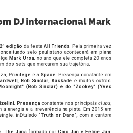
com DJ internacional Mark
2º edição
da festa
All Friends
. Pela primeira vez
 conceituado selo paulistano acontecerá em plena
elga
Mark Ursa
, no ano que ele completa 20 anos
m dos sets que marcaram sua trajetória.
iza,
Privilege
e a
Space
. Presença constante em
Hardwell, Bob Sinclar, Kaskade
e muitos outros.
oonlight" (Bob Sinclar) e do "Zookey" (Yves
izelini. Presença
constante nos principais
clubs
,
m a energia e a irreverência na pista. Em 2015 em
ingle, inDtulado
"Truth or Dare",
com a cantora
r, The Juns
formado por
Caio Jun e Felipe Jun,