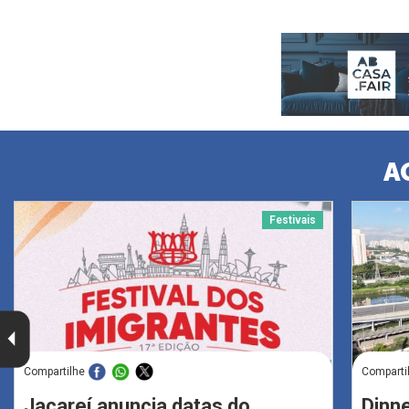
A
Festivais
Compartilhe
Comparti
Jacareí anuncia datas do
Dinne