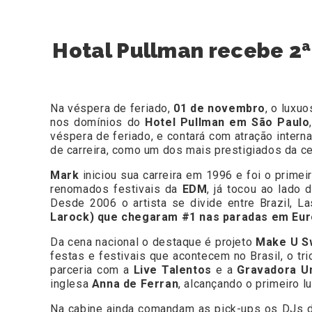
Hotal Pullman recebe 2ª 
Na véspera de feriado,
01 de novembro
, o luxu
nos domínios do
Hotel Pullman em São Paulo
véspera de feriado, e contará com atração inter
de carreira, como um dos mais prestigiados da ce
Mark
iniciou sua carreira em 1996 e foi o primei
renomados festivais da
EDM
, já tocou ao lado
Desde 2006 o artista se divide entre Brazil, L
Larock) que chegaram #1 nas paradas em Eur
Da cena nacional o destaque é projeto
Make U S
festas e festivais que acontecem no Brasil, o tr
parceria com a
Live Talentos
e a
Gravadora Un
inglesa
Anna de Ferran
, alcançando o primeiro l
Na cabine ainda comandam as pick-ups os DJs 