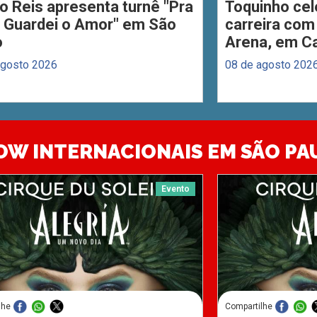
o Reis apresenta turnê "Pra
Toquinho cel
 Guardei o Amor" em São
carreira com
o
Arena, em C
agosto 2026
08 de agosto 202
OW INTERNACIONAIS EM SÃO PA
Evento
lhe
Compartilhe