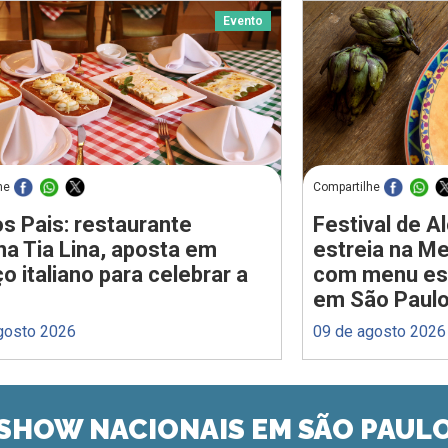
Evento
he
Compartilhe
os Pais: restaurante
Festival de A
na Tia Lina, aposta em
estreia na M
o italiano para celebrar a
com menu esp
em São Paul
gosto 2026
09 de agosto 2026
SHOW NACIONAIS EM SÃO PAUL