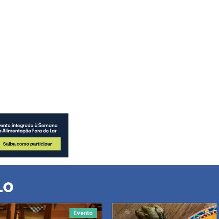
LO
Evento