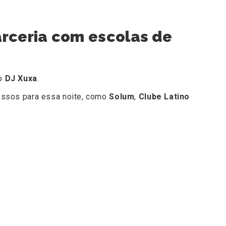
parceria com escolas de
do
DJ Xuxa
.
essos para essa noite, como
Solum
,
Clube Latino