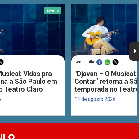
Evento
Compartilhe
usical: Vidas pra
"Djavan – O Musical: 
rna a São Paulo em
Contar" retorna a S
 Teatro Claro
temporada no Teatro
6
14 de agosto 2026
ULO