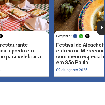
Compartilhe
 restaurante
Festival de Alcachof
Lina, aposta em
estreia na Merceari
no para celebrar a
com menu especial d
em São Paulo
6
09 de agosto 2026