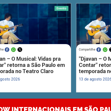
Evento
lhe
Compartilhe
an – O Musical: Vidas pra
"Djavan – O M
ar" retorna a São Paulo em
Contar" reto
orada no Teatro Claro
temporada no
agosto 2026
13 de agosto 202
OW INTERNACIONAIS EM SÃO PA