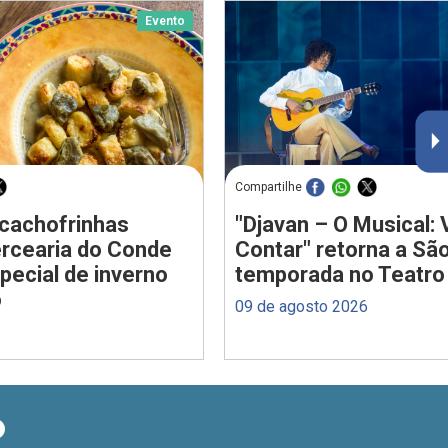
Evento
Compartilhe
lcachofrinhas
"Djavan – O Musical: 
ercearia do Conde
Contar" retorna a Sã
ecial de inverno
temporada no Teatro
o
09 de agosto 2026
O