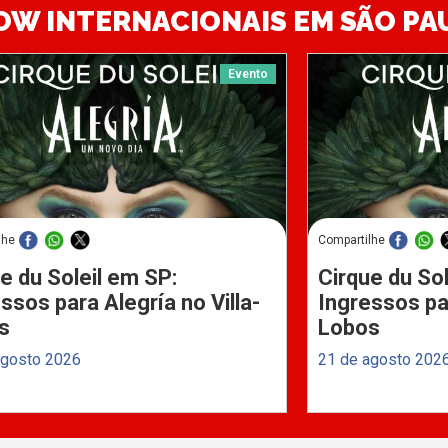
OW INTERNACIONAIS EM SÃO PA
Evento
lhe
Compartilhe
e du Soleil em SP:
Cirque du Sol
ssos para Alegría no Villa-
Ingressos par
s
Lobos
agosto 2026
21 de agosto 202