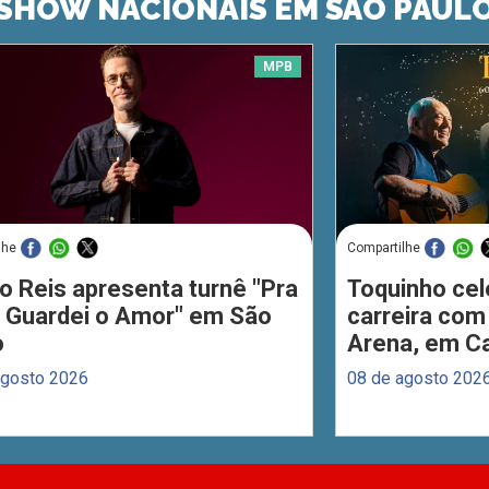
SHOW NACIONAIS EM SÃO PAUL
MPB
lhe
Compartilhe
o Reis apresenta turnê "Pra
Toquinho cel
 Guardei o Amor" em São
carreira com
o
Arena, em C
agosto 2026
08 de agosto 202