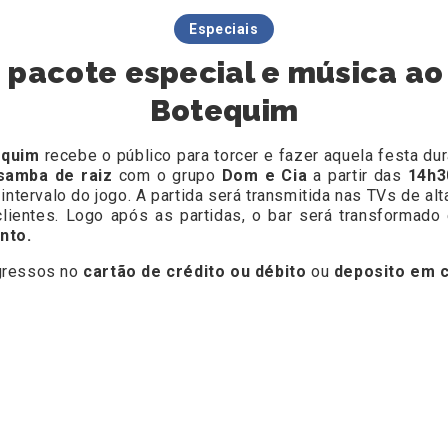
Especiais
 pacote especial e música ao
Botequim
equim
recebe o público para torcer e fazer aquela festa du
 samba de raiz
com o grupo
Dom e Cia
a partir das
14h
ntervalo do jogo. A partida será transmitida nas TVs de alt
 clientes. Logo após as partidas, o bar será transforma
nto.
gressos no
cartão de crédito ou débito
ou
deposito em c