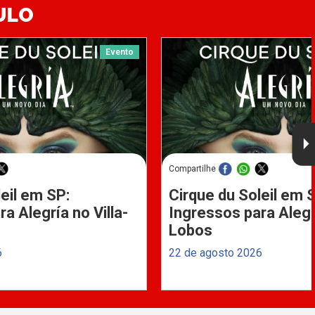
ULO
Evento
Compartilhe
eil em SP:
Cirque du Soleil em 
a Alegría no Villa-
Ingressos para Alegrí
Lobos
6
22 de agosto 2026