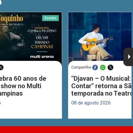
O
Evento
Compartilhe
ebra 60 anos de
"Djavan – O Musical: 
 show no Multi
Contar" retorna a S
ampinas
temporada no Teatro
6
08 de agosto 2026