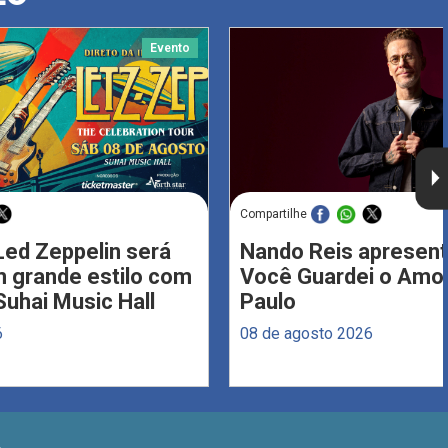
Evento
Compartilhe
Led Zeppelin será
Nando Reis apresent
 grande estilo com
Você Guardei o Amo
Suhai Music Hall
Paulo
6
08 de agosto 2026