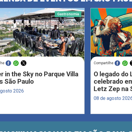
Gastronomia
lhe
Compartilhe
r in the Sky no Parque Villa
O legado do 
s São Paulo
celebrado em
Letz Zep na 
agosto 2026
08 de agosto 202