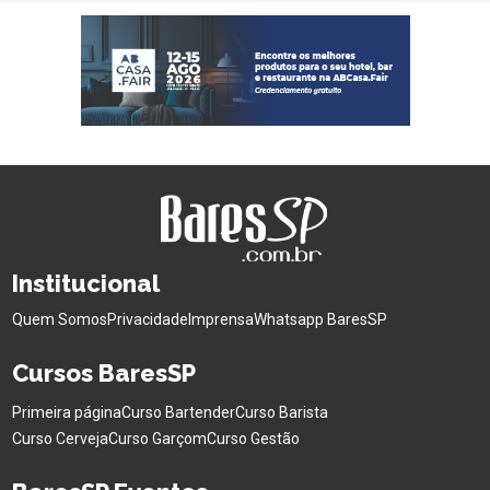
Institucional
Quem Somos
Privacidade
Imprensa
Whatsapp BaresSP
Cursos BaresSP
Primeira página
Curso Bartender
Curso Barista
Curso Cerveja
Curso Garçom
Curso Gestão