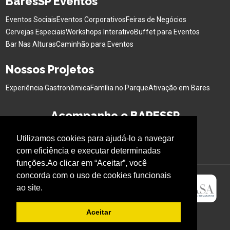
BaresSP Eventos
Eventos Sociais
Eventos Corporativos
Feiras de Negócios
Cervejas Especiais
Workshops Interativo
Buffet para Eventos
Bar Nas Alturas
Caminhão para Eventos
Nossos Projetos
Experiência Gastronômica
Família no Parque
Ativação em Bares
Acompanhe o BARESSP
Utilizamos cookies para ajudá-lo a navegar
com eficiência e executar determinadas
funções.Ao clicar em “Aceitar”, você
concorda com o uso de cookies funcionais
ao site.
Aceitar