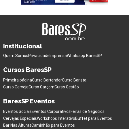
Institucional
Quem Somos
Privacidade
Imprensa
Whatsapp BaresSP
Cursos BaresSP
Primeira página
Curso Bartender
Curso Barista
Curso Cerveja
Curso Garçom
Curso Gestão
BaresSP Eventos
Eventos Sociais
Eventos Corporativos
Feiras de Negócios
Cervejas Especiais
Workshops Interativo
Buffet para Eventos
Bar Nas Alturas
Caminhão para Eventos