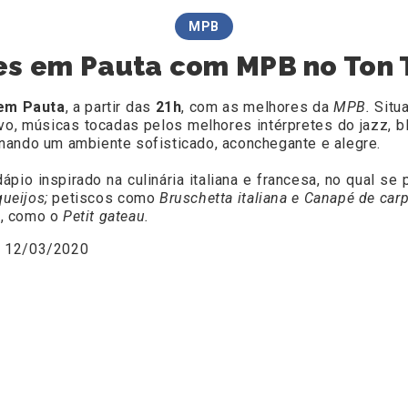
MPB
es em Pauta com MPB no Ton T
em Pauta
, a partir das
21h
, com as melhores da
MPB.
Situ
ivo, músicas tocadas pelos melhores intérpretes do jazz, bl
nando um ambiente sofisticado, aconchegante e alegre.
pio inspirado na culinária italiana e francesa, no qual se
ueijos;
petiscos como
Bruschetta italiana e Canapé de car
s, como o
Petit gateau.
 12/03/2020