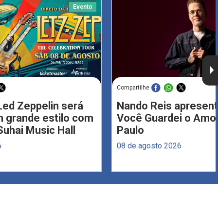
Evento
Compartilhe
Led Zeppelin será
Nando Reis apresent
 grande estilo com
Você Guardei o Amo
Suhai Music Hall
Paulo
6
08 de agosto 2026