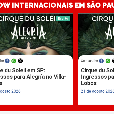
OW INTERNACIONAIS EM SÃO PA
Evento
lhe
Compartilhe
e du Soleil em SP:
Cirque du Sol
ssos para Alegría no Villa-
Ingressos par
s
Lobos
agosto 2026
21 de agosto 202