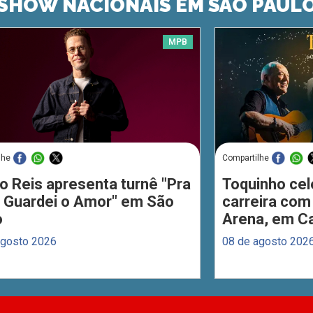
SHOW NACIONAIS EM SÃO PAUL
MPB
lhe
Compartilhe
o Reis apresenta turnê "Pra
Toquinho cel
 Guardei o Amor" em São
carreira com
o
Arena, em C
agosto 2026
08 de agosto 202