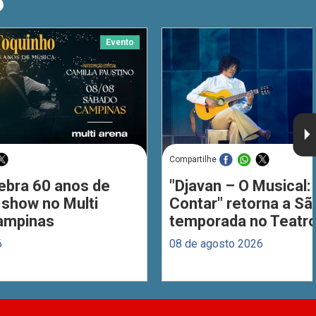
O
Evento
Compartilhe
ebra 60 anos de
"Djavan – O Musical: 
 show no Multi
Contar" retorna a S
ampinas
temporada no Teatro
6
08 de agosto 2026