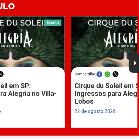
ULO
Evento
Compartilhe
eil em SP:
Cirque du Soleil em 
a Alegría no Villa-
Ingressos para Alegrí
Lobos
6
22 de agosto 2026