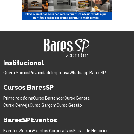
Institucional
Quem Somos
Privacidade
Imprensa
Whatsapp BaresSP
Cursos BaresSP
Primeira página
Curso Bartender
Curso Barista
Curso Cerveja
Curso Garçom
Curso Gestão
BaresSP Eventos
Eventos Sociais
Eventos Corporativos
Feiras de Negócios