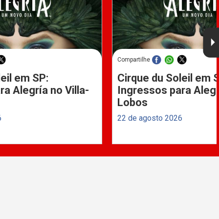
Compartilhe
eil em SP:
Cirque du Soleil em 
a Alegría no Villa-
Ingressos para Alegrí
Lobos
6
22 de agosto 2026