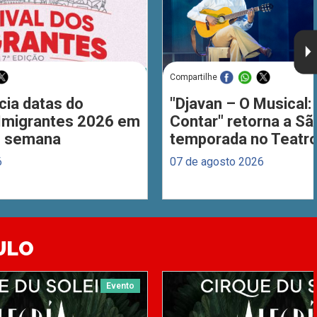
Compartilhe
cia datas do
"Djavan – O Musical: 
 Imigrantes 2026 em
Contar" retorna a S
de semana
temporada no Teatro
6
07 de agosto 2026
ULO
Evento