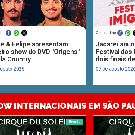
lhe
Compartilhe
ue & Felipe apresentam
Jacareí anun
eiro show do DVD "Origens"
Festival dos
lla Country
dois finais 
agosto 2026
07 de agosto 202
OW INTERNACIONAIS EM SÃO PA
Evento