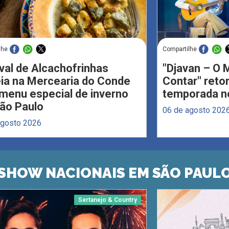
lhe
Compartilhe
val de Alcachofrinhas
"Djavan – O M
eia na Mercearia do Conde
Contar" reto
menu especial de inverno
temporada no
ão Paulo
06 de agosto 202
agosto 2026
SHOW NACIONAIS EM SÃO PAUL
Sertanejo & Country