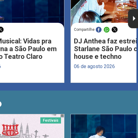
Compartilhe
usical: Vidas pra
DJ Anthea faz estrei
rna a São Paulo em
Starlane São Paulo 
 Teatro Claro
house e techno
6
06 de agosto 2026
O
Festivais