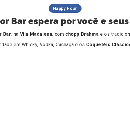
Happy Hour
tor Bar espera por você e seu
r Bar
, na
Vila Madalena
, com
chopp Brahma
e os tradicio
edade em Whisky, Vodka, Cachaça e os
Coquetéis Clássic