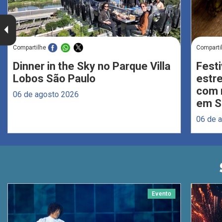
Compartilhe
Comparti
Dinner in the Sky no Parque Villa
Festi
Lobos São Paulo
estr
com 
06 de agosto 2026
em S
06 de 
Evento