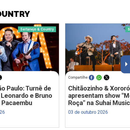
COUNTRY
Sertanejo & Country
S
Compartilhe
o Paulo: Turnê de
Chitãozinho & Xororó
 Leonardo e Bruno
apresentam show "M
o Pacaembu
Roça" na Suhai Music
026
03 de outubro 2026