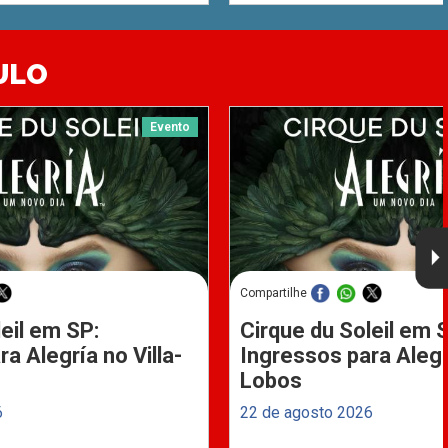
ULO
Evento
Compartilhe
eil em SP:
Cirque du Soleil em 
a Alegría no Villa-
Ingressos para Alegrí
Lobos
6
22 de agosto 2026