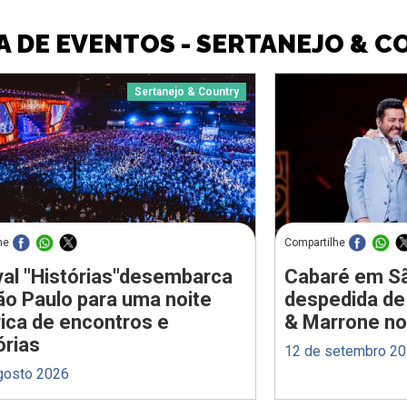
 DE EVENTOS - SERTANEJO & 
Sertanejo & Country
he
Compartilhe
val "Histórias"desembarca
Cabaré em Sã
o Paulo para uma noite
despedida de
rica de encontros e
& Marrone n
rias
12 de setembro 2
gosto 2026