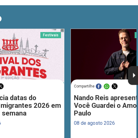
O
Festivais
Compartilhe
cia datas do
Nando Reis apresent
 Imigrantes 2026 em
Você Guardei o Amo
de semana
Paulo
6
08 de agosto 2026