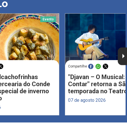
LO
Evento
Compartilhe
Alcachofrinhas
"Djavan – O Musical: 
ercearia do Conde
Contar" retorna a S
ecial de inverno
temporada no Teatro
o
07 de agosto 2026
6