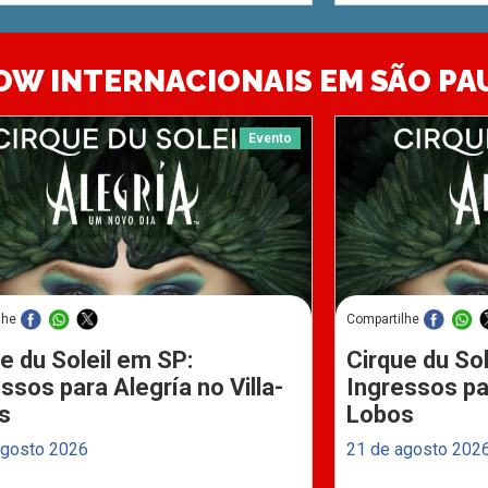
OW INTERNACIONAIS EM SÃO PA
Evento
lhe
Compartilhe
e du Soleil em SP:
Cirque du Sol
ssos para Alegría no Villa-
Ingressos par
s
Lobos
agosto 2026
21 de agosto 202