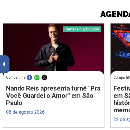
AGENDA
Sertanejo & Country
Compartilhe
Compartil
Nando Reis apresenta turnê "Pra
Festi
Você Guardei o Amor" em São
em Sã
Paulo
histó
memó
08 de agosto 2026
22 de a