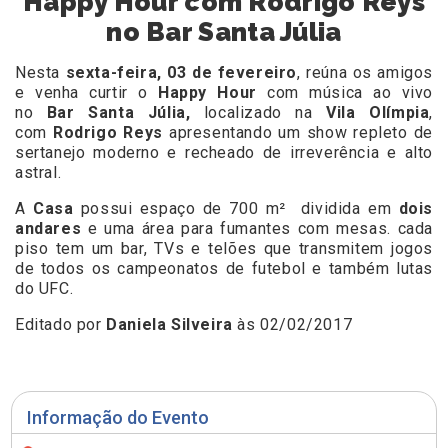
Happy Hour com Rodrigo Reys
no Bar Santa Júlia
Nesta
sexta-feira, 03 de fevereiro
, reúna os amigos
e venha curtir o
Happy Hour
com música ao vivo
no
Bar Santa Júlia,
localizado na
Vila Olímpia
,
com
Rodrigo Reys
apresentando um show repleto de
sertanejo moderno e recheado de irreverência e alto
astral.
A
Casa
possui espaço de 700 m
²
dividida em
dois
andares
e uma área para fumantes com mesas. cada
piso tem um bar, TVs e telões que transmitem jogos
de todos os campeonatos de futebol e também lutas
do UFC.
Editado por
Daniela Silveira
às 02/02/2017
Informação do Evento