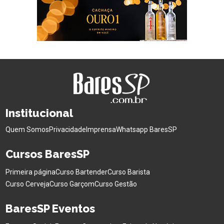
Institucional
Quem Somos
Privacidade
Imprensa
Whatsapp BaresSP
Cursos BaresSP
Primeira página
Curso Bartender
Curso Barista
Curso Cerveja
Curso Garçom
Curso Gestão
BaresSP Eventos