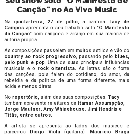
seu show solo "O Manifesto de
Canção" no Ao Vivo Music
Na
quinta-feira, 27 de julho,
a cantora
Tacy de
Campos
apresenta o seu trabalho solo
"O Manifesto
da Canção
" com canções e arranjo em sua maioria de
autoria própria.
As composições passeiam em muitos estilos e vão do
country ao rock progressivo
, passando pelo
blues,
pelo punk e pop
. Uma de suas principais influências
musicais é o
rock oitentista.
As letras são o forte
das canções, pois falam do cotidiano, do amor, da
rebeldia e da politica de uma forma diferente, mais
ácida e menos direta.
No
repertório,
além das suas composições,
Tacy
também apresenta releituras de
Itamar Assumpção,
Jorge Mautner, Amy Whinehouse, Jimi Hendrix e
Titãs, entre outros.
A artista se apresenta ao lados dos musicos e
parceiros
Diogo Viola
(guitarra),
Mauricio Braga