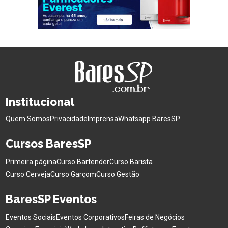
Institucional
Quem Somos
Privacidade
Imprensa
Whatsapp BaresSP
Cursos BaresSP
Primeira página
Curso Bartender
Curso Barista
Curso Cerveja
Curso Garçom
Curso Gestão
BaresSP Eventos
Eventos Sociais
Eventos Corporativos
Feiras de Negócios