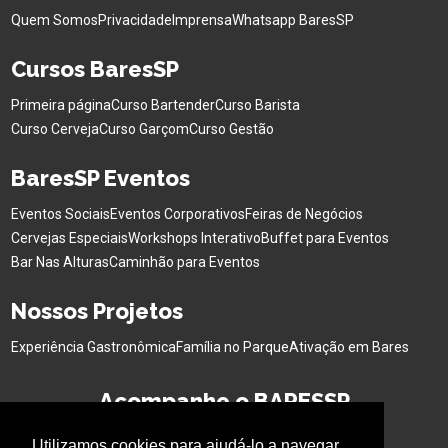
Quem Somos
Privacidade
Imprensa
Whatsapp BaresSP
Cursos BaresSP
Primeira página
Curso Bartender
Curso Barista
Curso Cerveja
Curso Garçom
Curso Gestão
BaresSP Eventos
Eventos Sociais
Eventos Corporativos
Feiras de Negócios
Cervejas Especiais
Workshops Interativo
Buffet para Eventos
Bar Nas Alturas
Caminhão para Eventos
Nossos Projetos
Experiência Gastronômica
Família no Parque
Ativação em Bares
Acompanhe o BARESSP
Utilizamos cookies para ajudá-lo a navegar