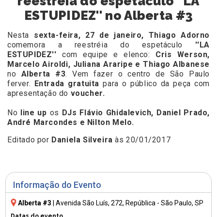
reestréia do espetáculo ''LA
ESTUPIDEZ'' no Alberta #3
Nesta
sexta-feira, 27 de janeiro, Thiago Adorno
comemora a reestréia do espetáculo
''LA
ESTUPIDEZ''
com equipe e elenco:
Cris Werson,
Marcelo Airoldi, Juliana Araripe e Thiago Albanese
no
Alberta #3
. Vem fazer o centro de São Paulo
ferver.
Entrada gratuita
para o público da peça com
apresentação do
voucher.
No
line up
os
DJs Flávio Ghidalevich, Daniel Prado,
André Marcondes e Nilton Melo.
Editado por
Daniela Silveira
às 20/01/2017
Informação do Evento
Alberta #3
|
Avenida São Luís, 272
, República - São Paulo, SP
Datas do evento