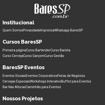
Institucional
Quem Somos
Privacidade
Imprensa
Whatsapp BaresSP
Cursos BaresSP
Primeira página
Curso Bartender
Curso Barista
Curso Cerveja
Curso Garçom
Curso Gestão
BaresSP Eventos
Eventos Sociais
Eventos Corporativos
Feiras de Negócios
Cervejas Especiais
Workshops Interativo
Buffet para Eventos
Bar Nas Alturas
Caminhão para Eventos
Nossos Projetos