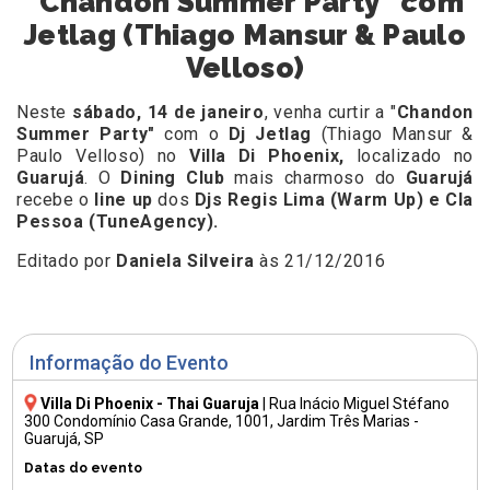
"Chandon Summer Party" com
Jetlag (Thiago Mansur & Paulo
Velloso)
Neste
sábado, 14 de janeiro
, venha curtir a "
Chandon
Summer Party"
com o
Dj Jetlag
(Thiago Mansur &
Paulo Velloso)
no
Villa Di Phoenix,
localizado no
Guarujá
.
O
Dining Club
mais charmoso do
Guarujá
recebe o
line up
dos
Djs
Regis Lima
(Warm Up) e
Cla
Pessoa (TuneAgency).
Editado por
Daniela Silveira
às 21/12/2016
Informação do Evento
Villa Di Phoenix - Thai Guaruja
|
Rua Inácio Miguel Stéfano
300 Condomínio Casa Grande, 1001
, Jardim Três Marias -
Guarujá, SP
Datas do evento