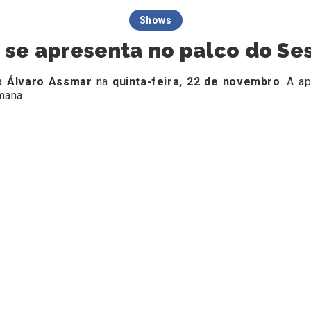
Shows
 se apresenta no palco do Se
ta
Álvaro Assmar
na
quinta-feira, 22 de novembro
. A a
mana.