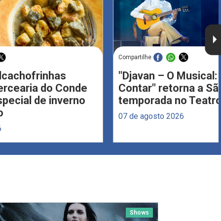
Compartilhe
Alcachofrinhas
"Djavan – O Musical: 
ercearia do Conde
Contar" retorna a S
ecial de inverno
temporada no Teatro
o
07 de agosto 2026
6
Shows