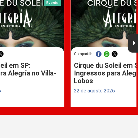
Evento
Compartilhe
eil em SP:
Cirque du Soleil em 
a Alegría no Villa-
Ingressos para Alegrí
Lobos
6
22 de agosto 2026