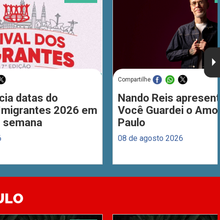
Compartilhe
cia datas do
Nando Reis apresent
 Imigrantes 2026 em
Você Guardei o Amo
de semana
Paulo
6
08 de agosto 2026
ULO