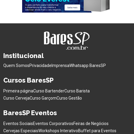
Institucional
Quem Somos
Privacidade
Imprensa
Whatsapp BaresSP
Cursos BaresSP
Primeira página
Curso Bartender
Curso Barista
Curso Cerveja
Curso Garçom
Curso Gestão
BaresSP Eventos
Eventos Sociais
Eventos Corporativos
Feiras de Negócios
Cervejas Especiais
Workshops Interativo
Buffet para Eventos