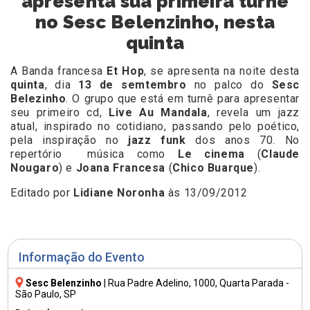
apresenta sua primeira turnê
no Sesc Belenzinho, nesta
quinta
A Banda francesa
Et Hop
, se apresenta na noite desta
quinta
, dia
13 de semtembro
no palco do
Sesc
Belezinho
. O grupo que está em turnê para apresentar
seu primeiro cd,
Live
Au Mandala
, revela um jazz
atual, inspirado no cotidiano, passando pelo poético,
pela inspiração no
jazz funk
dos anos 70. No
repertório música como
Le cinema
(
Claude
Nougaro
) e
Joana Francesa
(
Chico Buarque
).
Editado por
Lidiane Noronha
às 13/09/2012
Informação do Evento
Sesc Belenzinho
|
Rua Padre Adelino, 1000
, Quarta Parada -
São Paulo, SP