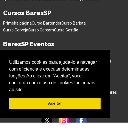
Cursos BaresSP
Primeira página
Curso Bartender
Curso Barista
Curso Cerveja
Curso Garçom
Curso Gestão
BaresSP Eventos
Eventos Sociais
Eventos Corporativos
Feiras de Negócios
Cervejas Especiais
Workshops Interativo
Buffet para Eventos
Utilizamos cookies para ajudá-lo a navegar
Bar Nas Alturas
Caminhão para Eventos
com eficiência e executar determinadas
funções.Ao clicar em “Aceitar”, você
Nossos Projetos
concorda com o uso de cookies funcionais
ao site.
Experiência Gastronômica
Família no Parque
Ativação em Bares
Aceitar
Acompanhe o BARESSP