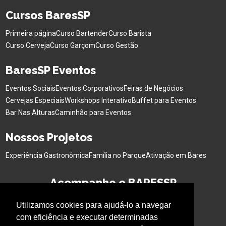
Cursos BaresSP
Primeira página
Curso Bartender
Curso Barista
Curso Cerveja
Curso Garçom
Curso Gestão
BaresSP Eventos
Eventos Sociais
Eventos Corporativos
Feiras de Negócios
Cervejas Especiais
Workshops Interativo
Buffet para Eventos
Bar Nas Alturas
Caminhão para Eventos
Nossos Projetos
Experiência Gastronômica
Família no Parque
Ativação em Bares
Acompanhe o BARESSP
Utilizamos cookies para ajudá-lo a navegar
com eficiência e executar determinadas