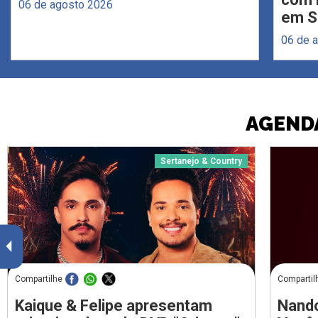
06 de agosto 2026
em S
06 de 
AGENDA
Sertanejo & Country
Compartilhe
Compartil
Kaique & Felipe apresentam
Nando