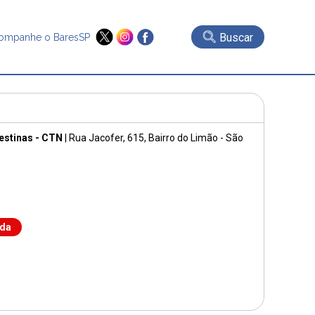
Buscar
ompanhe o BaresSP
estinas - CTN
|
Rua Jacofer, 615
, Bairro do Limão - São
nda