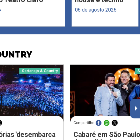
6
06 de agosto 2026
COUNTRY
Sertanejo & Country
S
Compartilhe
stórias"desembarca
Cabaré em São Paulo