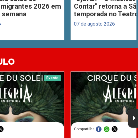
 Imigrantes 2026 em
Contar" retorna a S
de semana
temporada no Teatro
6
07 de agosto 2026
ULO
Evento
Compartilhe