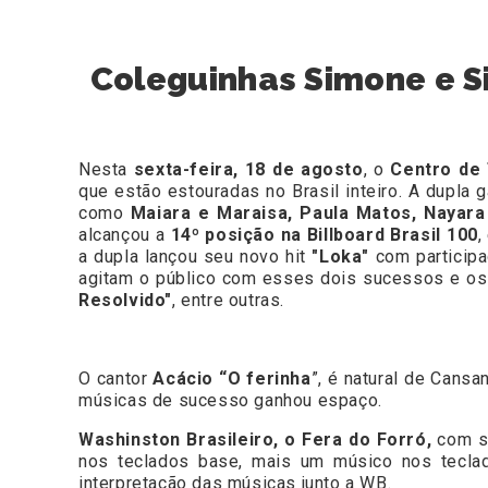
Coleguinhas Simone e S
Nesta
sexta-feira, 18 de agosto
, o
Centro de 
que estão estouradas no Brasil inteiro. A dupla
como
Maiara e Maraisa, Paula Matos, Nayar
alcançou a
14º posição na Billboard Brasil 100
,
a dupla lançou seu novo hit
"Loka"
com particip
agitam o público com esses dois sucessos e os
Resolvido"
, entre outras.
O cantor
Acácio “O ferinha
”, é natural de Cans
músicas de sucesso ganhou espaço.
Washinston Brasileiro, o Fera do Forró,
com s
nos teclados base, mais um músico nos teclado
interpretação das músicas junto a WB.