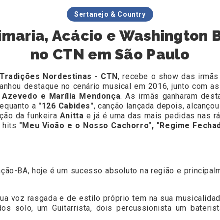
Sertanejo & Country
imaria, Acácio e Washington B
no CTN em São Paulo
Tradições Nordestinas - CTN
, recebe o show das irmã
 ganhou destaque no cenário musical em 2016, junto com as
a Azevedo e Marília Mendonça
. As irmãs ganharam des
 equanto a
"126 Cabides"
, canção lançada depois, alcançou
ação da funkeira
Anitta
e já é uma das mais pedidas nas rá
 hits
"Meu Vioão e o Nosso Cachorro", "Regime Fecha
anção-BA, hoje é um sucesso absoluto na região e principa
ua voz rasgada e de estilo próprio tem na sua musicalida
s solo, um Guitarrista, dois percussionista um bateri