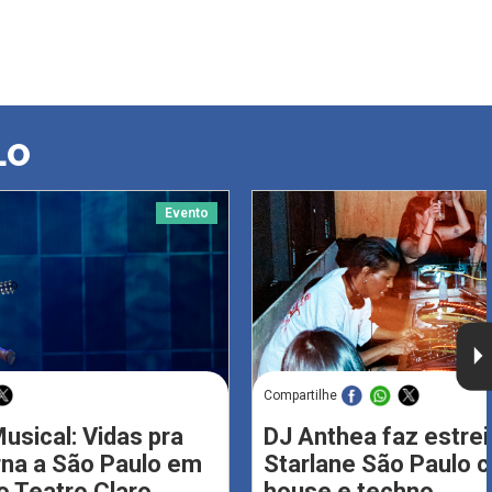
LO
Evento
Compartilhe
usical: Vidas pra
DJ Anthea faz estrei
rna a São Paulo em
Starlane São Paulo 
 Teatro Claro
house e techno