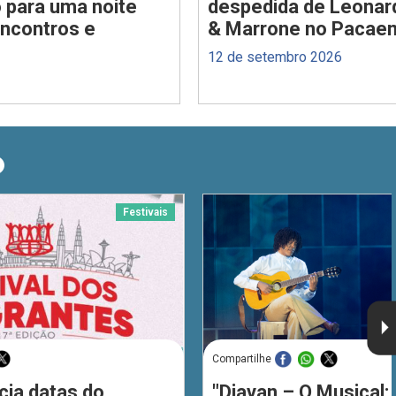
 para uma noite
despedida de Leonar
encontros e
& Marrone no Pacae
12 de setembro 2026
O
Festivais
Compartilhe
cia datas do
"Djavan – O Musical: 