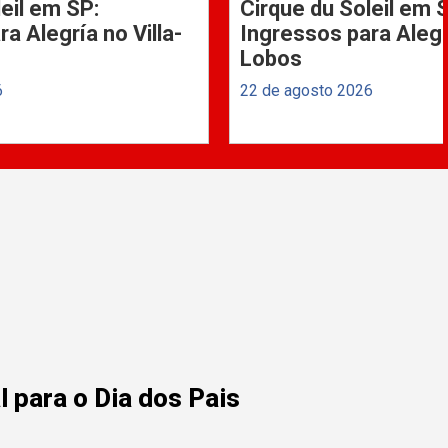
eil em SP:
Cirque du Soleil em 
a Alegría no Villa-
Ingressos para Alegrí
Lobos
6
22 de agosto 2026
 para o Dia dos Pais