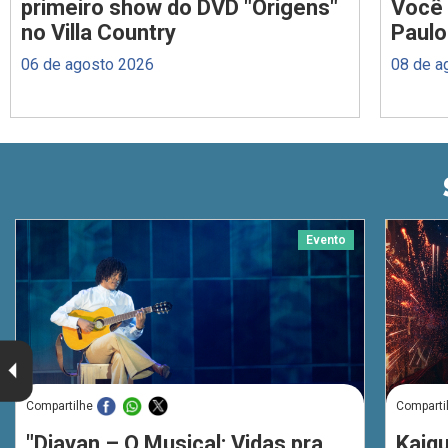
primeiro show do DVD "Origens"
Você 
no Villa Country
Paulo
06 de agosto 2026
08 de a
Evento
Compartilhe
Comparti
"Djavan – O Musical: Vidas pra
Kaiq