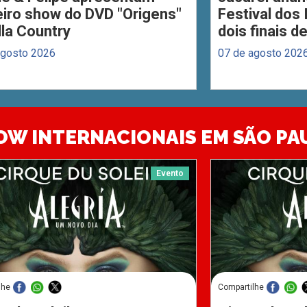
eiro show do DVD "Origens"
Festival dos
lla Country
dois finais 
agosto 2026
07 de agosto 202
OW INTERNACIONAIS EM SÃO PA
Evento
lhe
Compartilhe