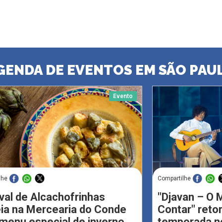
GENDA DE EVENTOS EM SÃO PAU
Evento
lhe
Compartilhe
val de Alcachofrinhas
"Djavan – O M
eia na Mercearia do Conde
Contar" reto
menu especial de inverno
temporada no