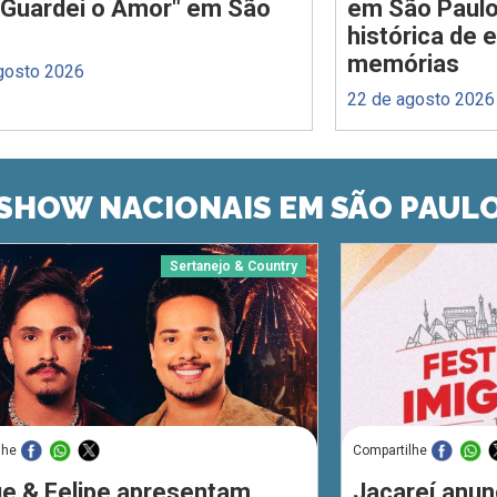
Guardei o Amor" em São
em São Paulo
histórica de 
memórias
gosto 2026
22 de agosto 2026
SHOW NACIONAIS EM SÃO PAUL
Sertanejo & Country
lhe
Compartilhe
ue & Felipe apresentam
Jacareí anun