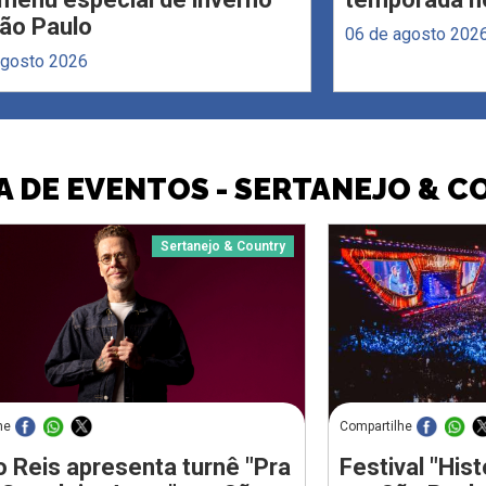
ão Paulo
06 de agosto 202
agosto 2026
 DE EVENTOS - SERTANEJO & 
Sertanejo & Country
he
Compartilhe
 Reis apresenta turnê "Pra
Festival "Hi