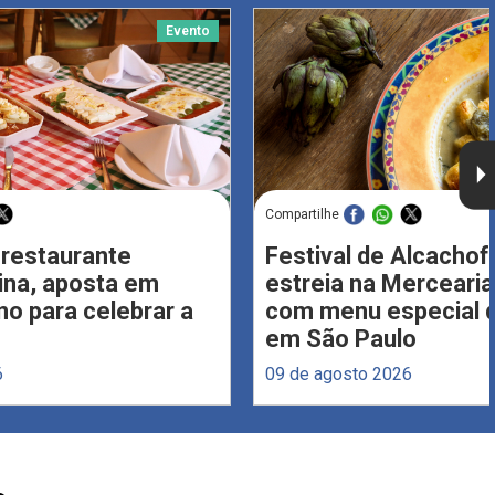
Evento
Compartilhe
 restaurante
Festival de Alcachof
Lina, aposta em
estreia na Merceari
no para celebrar a
com menu especial d
em São Paulo
6
09 de agosto 2026