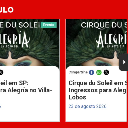
ULO
Evento
Compartilhe
eil em SP:
Cirque du Soleil em 
a Alegría no Villa-
Ingressos para Alegrí
Lobos
6
23 de agosto 2026