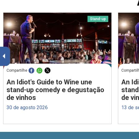
Stand-up
Compartilhe
Compartil
An Idiot's Guide to Wine une
An Id
stand-up comedy e degustação
stand
de vinhos
de vi
30 de agosto 2026
13 de s