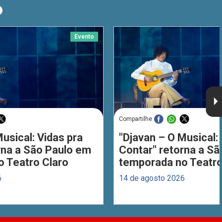
O
Evento
Compartilhe
usical: Vidas pra
"Djavan – O Musical: 
rna a São Paulo em
Contar" retorna a S
 Teatro Claro
temporada no Teatro
6
14 de agosto 2026