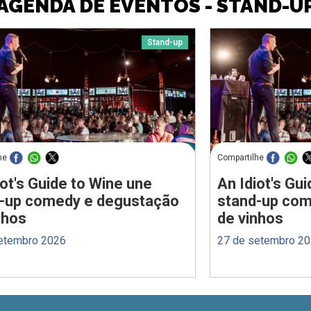
AGENDA DE EVENTOS - STAND-U
Stand-up
he
Compartilhe
iot's Guide to Wine une
An Idiot's Gu
-up comedy e degustação
stand-up com
nhos
de vinhos
etembro 2026
27 de setembro 2