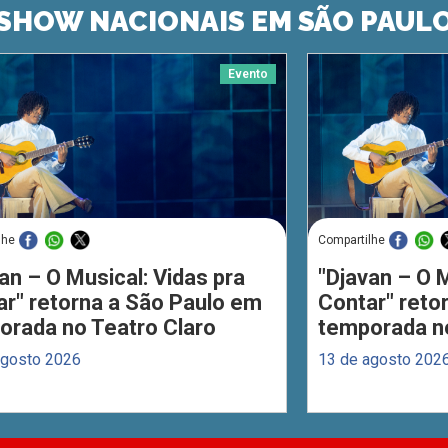
SHOW NACIONAIS EM SÃO PAUL
Evento
lhe
Compartilhe
an – O Musical: Vidas pra
"Djavan – O M
ar" retorna a São Paulo em
Contar" reto
orada no Teatro Claro
temporada no
agosto 2026
13 de agosto 202