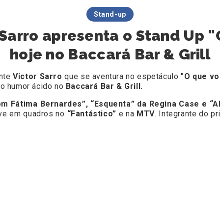
Stand-up
Sarro apresenta o Stand Up "
hoje no Baccará Bar & Grill
nte
Victor Sarro
que se aventura no espetáculo
"O que vo
to humor ácido no
Baccará Bar & Grill.
m Fátima Bernardes”, “Esquenta” da Regina Case e “A
eve em quadros no
“Fantástico”
e na
MTV
. Integrante do p