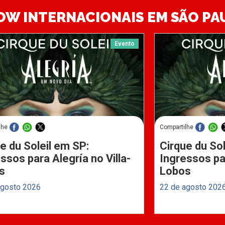
OW INTERNACIONAIS EM SÃO PA
Evento
lhe
Compartilhe
e du Soleil em SP:
Cirque du Sol
ssos para Alegría no Villa-
Ingressos par
s
Lobos
agosto 2026
22 de agosto 202