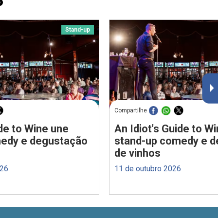
P
Stand-up
Compartilhe
ide to Wine une
An Idiot's Guide to W
edy e degustação
stand-up comedy e 
de vinhos
026
11 de outubro 2026