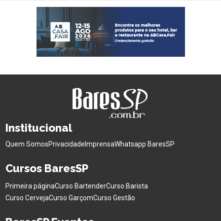
Institucional
Quem Somos
Privacidade
Imprensa
Whatsapp BaresSP
Cursos BaresSP
Primeira página
Curso Bartender
Curso Barista
Curso Cerveja
Curso Garçom
Curso Gestão