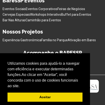
BaresSP Eventos
Eventos Sociais
Eventos Corporativos
Feiras de Negócios
Cervejas Especiais
Workshops Interativo
Buffet para Eventos
Bar Nas Alturas
Caminhão para Eventos
Nossos Projetos
Experiência Gastronômica
Família no Parque
Ativação em Bares
Acompanhe o BARESSP
Utilizamos cookies para ajudá-lo a navegar
com eficiência e executar determinadas
funções.Ao clicar em “Aceitar”, você
concorda com o uso de cookies funcionais
ao site.
Aceitar