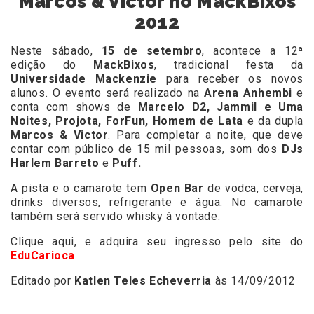
Marcos & Victor no MackBixos
2012
Neste sábado,
15 de setembro
, acontece a 12ª
edição do
MackBixos
, tradicional festa da
Universidade Mackenzie
para receber os novos
alunos. O evento será realizado na
Arena Anhembi
e
conta com shows de
Marcelo D2, Jammil e Uma
Noites, Projota, ForFun, Homem de Lata
e da dupla
Marcos & Victor
. Para completar a noite, que deve
contar com público de 15 mil pessoas, som dos
DJs
Harlem Barreto
e
Puff.
A pista e o camarote tem
Open Bar
de vodca, cerveja,
drinks diversos, refrigerante e água. No camarote
também será servido whisky à vontade.
Clique aqui
, e adquira seu ingresso pelo site do
EduCarioca
.
Editado por
Katlen Teles Echeverria
às 14/09/2012