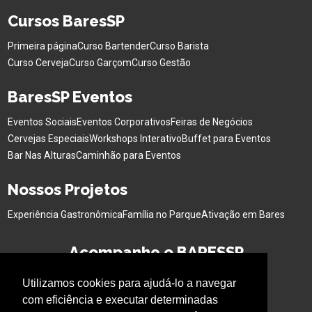
Cursos BaresSP
Primeira página
Curso Bartender
Curso Barista
Curso Cerveja
Curso Garçom
Curso Gestão
BaresSP Eventos
Eventos Sociais
Eventos Corporativos
Feiras de Negócios
Cervejas Especiais
Workshops Interativo
Buffet para Eventos
Bar Nas Alturas
Caminhão para Eventos
Nossos Projetos
Experiência Gastronômica
Família no Parque
Ativação em Bares
Acompanhe o BARESSP
Utilizamos cookies para ajudá-lo a navegar
com eficiência e executar determinadas