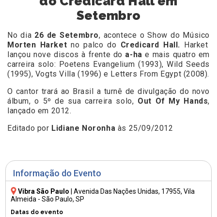
do Credicard Hall em
Setembro
No dia
26 de Setembro
, acontece o Show do Músico
Morten Harket
no palco do
Credicard Hall.
Harket
lançou nove discos à frente do
a-ha
e mais quatro em
carreira solo: Poetens Evangelium (1993), Wild Seeds
(1995), Vogts Villa (1996) e Letters From Egypt (2008).
O cantor trará ao Brasil a turnê de divulgação do novo
álbum, o 5º de sua carreira solo,
Out Of My Hands
,
lançado em 2012.
Editado por
Lidiane Noronha
às 25/09/2012
Informação do Evento
Vibra São Paulo
|
Avenida Das Nações Unidas, 17955
, Vila
Almeida - São Paulo, SP
Datas do evento