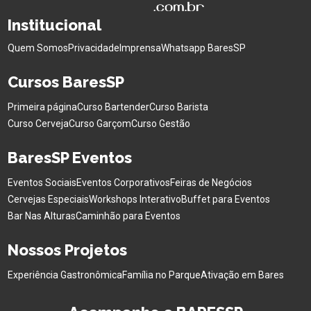
Institucional
Quem Somos
Privacidade
Imprensa
Whatsapp BaresSP
Cursos BaresSP
Primeira página
Curso Bartender
Curso Barista
Curso Cerveja
Curso Garçom
Curso Gestão
BaresSP Eventos
Eventos Sociais
Eventos Corporativos
Feiras de Negócios
Cervejas Especiais
Workshops Interativo
Buffet para Eventos
Bar Nas Alturas
Caminhão para Eventos
Nossos Projetos
Experiência Gastronômica
Família no Parque
Ativação em Bares