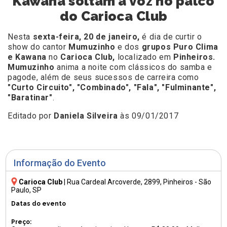
Kawana soltam a voz no palco
do Carioca Club
Nesta
sexta-feira, 20 de janeiro,
é dia de curtir o
show do cantor
Mumuzinho
e dos
grupos Puro Clima
e Kawana
no
Carioca Club,
localizado em
Pinheiros.
Mumuzinho
anima a noite com clássicos do samba e
pagode, além de seus sucessos de carreira como
"Curto Circuito", "Combinado", "Fala", "Fulminante",
"Baratinar"
.
Editado por
Daniela Silveira
às 09/01/2017
Informação do Evento
Carioca Club
|
Rua Cardeal Arcoverde, 2899
, Pinheiros - São
Paulo, SP
Datas do evento
Preço: