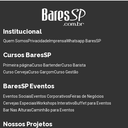
Institucional
Quem Somos
Privacidade
Imprensa
Whatsapp BaresSP
Cursos BaresSP
Primeira página
Curso Bartender
Curso Barista
Curso Cerveja
Curso Garçom
Curso Gestão
BaresSP Eventos
Eventos Sociais
Eventos Corporativos
Feiras de Negócios
Cervejas Especiais
Workshops Interativo
Buffet para Eventos
Bar Nas Alturas
Caminhão para Eventos
Nossos Projetos