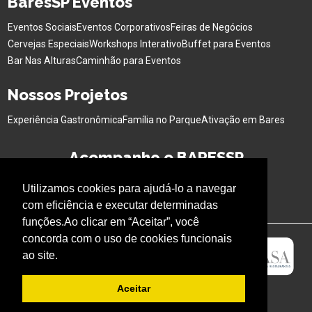
BaresSP Eventos
Eventos Sociais
Eventos Corporativos
Feiras de Negócios
Cervejas Especiais
Workshops Interativo
Buffet para Eventos
Bar Nas Alturas
Caminhão para Eventos
Nossos Projetos
Experiência Gastronômica
Família no Parque
Ativação em Bares
Acompanhe o BARESSP
Utilizamos cookies para ajudá-lo a navegar
com eficiência e executar determinadas
funções.Ao clicar em “Aceitar”, você
concorda com o uso de cookies funcionais
ao site.
Aceitar