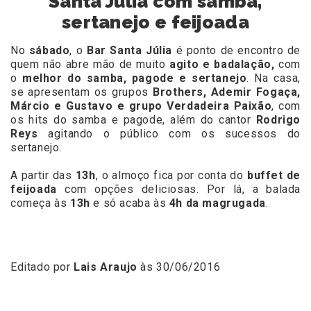
Santa Julia com samba,
sertanejo e feijoada
No
sábado
, o
Bar Santa Júlia
é ponto de encontro de
quem não abre mão de muito
agito e badalação,
com
o
melhor do samba, pagode e sertanejo
. Na casa,
se apresentam os grupos
Brothers, Ademir Fogaça,
Márcio e Gustavo
e grupo Verdadeira Paixão
, com
os hits do samba e pagode, além do cantor
Rodrigo
Reys
agitando o público com os sucessos do
sertanejo.
A partir das
13h
, o almoço fica por conta do
buffet de
feijoada
com opções deliciosas. Por lá, a
balada
começa às
13h
e só acaba às
4h da magrugada
.
Editado por
Lais Araujo
às 30/06/2016