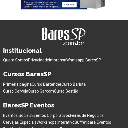
Institucional
Quem Somos
Privacidade
Imprensa
Whatsapp BaresSP
Cursos BaresSP
Primeira página
Curso Bartender
Curso Barista
Curso Cerveja
Curso Garçom
Curso Gestão
BaresSP Eventos
Eventos Sociais
Eventos Corporativos
Feiras de Negócios
Cervejas Especiais
Workshops Interativo
Buffet para Eventos