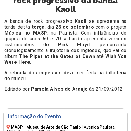
rock progressivo da banda
Kaoll
A banda de rock progressivo
Kaoll
se apresenta na
tarde desta
terça
, dia
25 de setembro
com o projeto
Música no MASP,
na Paulista. Com influências de
grupos do anos
60 e 70, a banda apresenta versões
instrumentais do
Pink Floyd
, percorrendo
cronologicamente a trajetória dos ingleses, que vai do
álbum
The Piper at the Gates of Dawn
até
Wish You
Were Here
.
A retirada dos ingressos deve ser feita na bilheteria
do museu.
Editado por
Pamela Alves de Araujo
às 21/09/2012
Informação do Evento
MASP - Museu de Arte de São Paulo
|
Avenida Paulista,