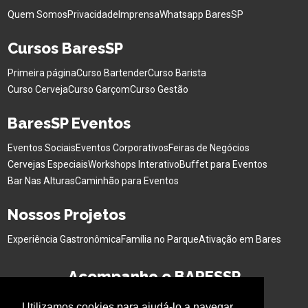
Quem Somos
Privacidade
Imprensa
Whatsapp BaresSP
Cursos BaresSP
Primeira página
Curso Bartender
Curso Barista
Curso Cerveja
Curso Garçom
Curso Gestão
BaresSP Eventos
Eventos Sociais
Eventos Corporativos
Feiras de Negócios
Cervejas Especiais
Workshops Interativo
Buffet para Eventos
Bar Nas Alturas
Caminhão para Eventos
Nossos Projetos
Experiência Gastronômica
Família no Parque
Ativação em Bares
Acompanhe o BARESSP
Utilizamos cookies para ajudá-lo a navegar