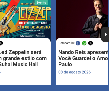
Evento
Compartilhe
Led Zeppelin será
Nando Reis apresent
 grande estilo com
Você Guardei o Amo
Suhai Music Hall
Paulo
6
08 de agosto 2026