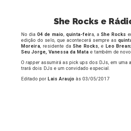
She Rocks e Rádi
No dia
04 de maio
,
quinta-feir
a, a
She Rocks
e
edição do selo, que acontecerá sempre as
quint
Moreira
, residente da
She Rocks
, e
Leo Brean
Seu Jorge, Vanessa da Mata
e também de novo
O
rapper
assumirá as pick ups dos DJs, em uma ap
trará dois DJs e um convidado especial.
Editado por
Lais Araujo
às 03/05/2017