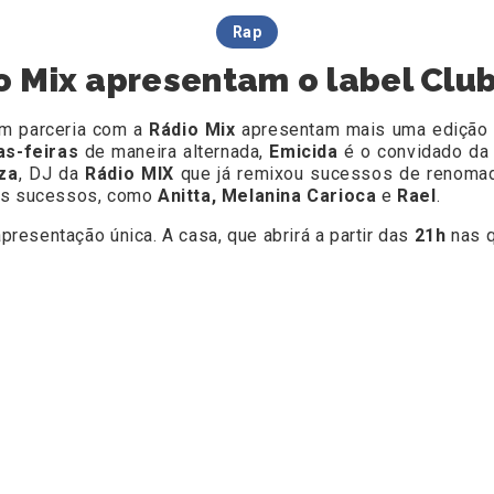
Rap
o Mix apresentam o label Clu
m parceria com a
Rádio Mix
apresentam mais uma edição 
as-feiras
de maneira alternada,
Emicida
é o convidado da 
za
, DJ da
Rádio MIX
que já remixou sucessos de renoma
s sucessos, como
Anitta, Melanina Carioca
e
Rael
.
resentação única. A casa, que abrirá a partir das
21h
nas q