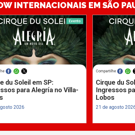
OW INTERNACIONAIS EM SÃO PA
Evento
lhe
Compartilhe
e du Soleil em SP:
Cirque du Sol
ssos para Alegría no Villa-
Ingressos par
s
Lobos
agosto 2026
21 de agosto 202