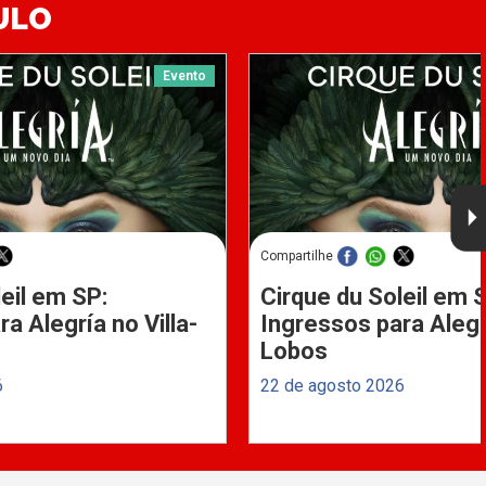
ULO
Evento
Compartilhe
eil em SP:
Cirque du Soleil em 
a Alegría no Villa-
Ingressos para Alegrí
Lobos
6
22 de agosto 2026