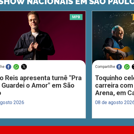
SHOW NACIONAIS EM SÃO PAUL
MPB
lhe
Compartilhe
o Reis apresenta turnê "Pra
Toquinho cel
 Guardei o Amor" em São
carreira com
o
Arena, em C
agosto 2026
08 de agosto 202