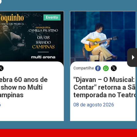
O
Evento
Compartilhe
ebra 60 anos de
"Djavan – O Musical: 
 show no Multi
Contar" retorna a S
ampinas
temporada no Teatro
6
08 de agosto 2026