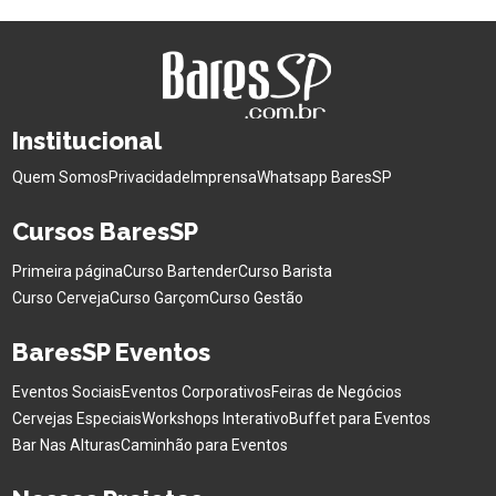
Institucional
Quem Somos
Privacidade
Imprensa
Whatsapp BaresSP
Cursos BaresSP
Primeira página
Curso Bartender
Curso Barista
Curso Cerveja
Curso Garçom
Curso Gestão
BaresSP Eventos
Eventos Sociais
Eventos Corporativos
Feiras de Negócios
Cervejas Especiais
Workshops Interativo
Buffet para Eventos
Bar Nas Alturas
Caminhão para Eventos