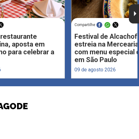
Compartilhe
 restaurante
Festival de Alcachof
Lina, aposta em
estreia na Merceari
no para celebrar a
com menu especial d
em São Paulo
6
09 de agosto 2026
PAGODE