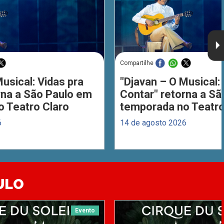
Compartilhe
usical: Vidas pra
"Djavan – O Musical: 
rna a São Paulo em
Contar" retorna a S
 Teatro Claro
temporada no Teatro
6
14 de agosto 2026
ULO
Evento