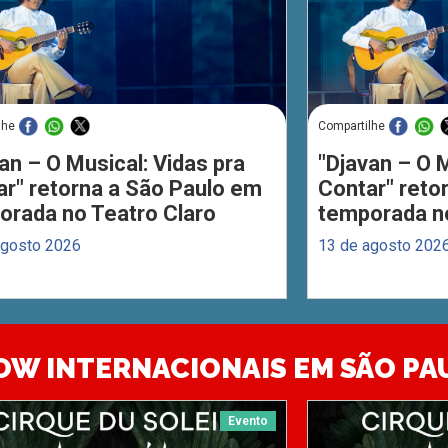
lhe
Compartilhe
an – O Musical: Vidas pra
"Djavan – O M
ar" retorna a São Paulo em
Contar" reto
orada no Teatro Claro
temporada no
agosto 2026
13 de agosto 202
OW INTERNACIONAIS EM SÃO PA
Evento