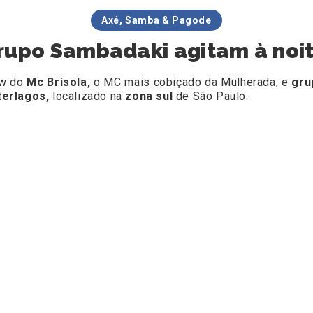
Axé, Samba & Pagode
rupo Sambadaki agitam à noit
how do
Mc Brisola,
o MC mais cobiçado da Mulherada, e
gru
terlagos,
localizado na
zona sul
de São Paulo.