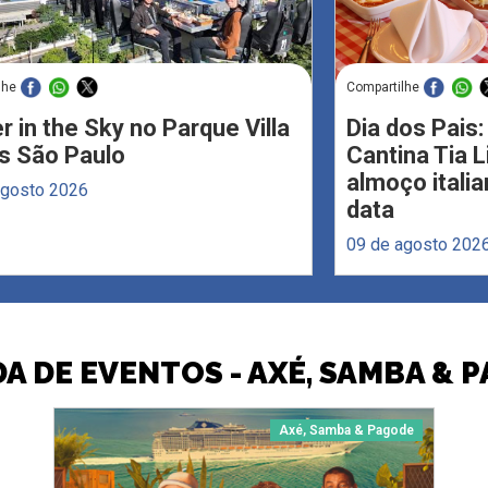
lhe
Compartilhe
r in the Sky no Parque Villa
Dia dos Pais:
s São Paulo
Cantina Tia 
almoço italia
agosto 2026
data
09 de agosto 202
A DE EVENTOS - AXÉ, SAMBA & 
Axé, Samba & Pagode