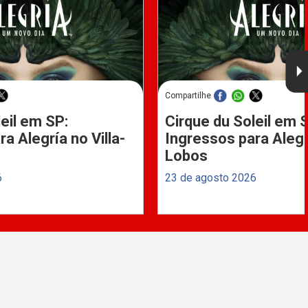
Compartilhe
eil em SP:
Cirque du Soleil em 
a Alegría no Villa-
Ingressos para Alegrí
Lobos
6
23 de agosto 2026