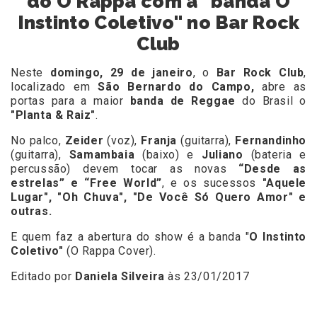
do O Rappa com a "banda O
Instinto Coletivo" no Bar Rock
Club
Neste
domingo, 29 de janeiro
, o
Bar Rock Club
,
localizado em
São Bernardo do Campo,
abre as
portas para a maior
banda de Reggae
do Brasil o
"Planta & Raiz"
.
No palco,
Zeider
(voz),
Franja
(guitarra),
Fernandinho
(guitarra),
Samambaia
(baixo) e
Juliano
(bateria e
percussão) devem tocar as novas
“Desde as
estrelas” e “Free World”
, e os sucessos
"Aquele
Lugar", "Oh Chuva", "De Você Só Quero Amor" e
outras.
E quem faz a abertura do show é a banda "
O Instinto
Coletivo"
(O Rappa Cover).
Editado por
Daniela Silveira
às 23/01/2017