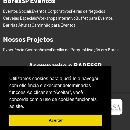
BaresSP Eventos
Eventos Sociais
Eventos Corporativos
Feiras de Negócios
Cervejas Especiais
Workshops Interativo
Buffet para Eventos
Bar Nas Alturas
Caminhão para Eventos
Nossos Projetos
Experiência Gastronômica
Família no Parque
Ativação em Bares
Acompanhe o BARESSP
Utilizamos cookies para ajudá-lo a navegar
com eficiência e executar determinadas
funções.Ao clicar em “Aceitar”, você
concorda com o uso de cookies funcionais
ao site.
Aceitar