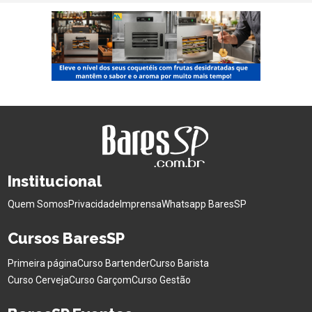
Institucional
Quem Somos
Privacidade
Imprensa
Whatsapp BaresSP
Cursos BaresSP
Primeira página
Curso Bartender
Curso Barista
Curso Cerveja
Curso Garçom
Curso Gestão